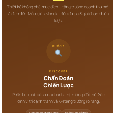
Thiết kế không phải mục đích — tăng trưởng doanh thu mới 
là đích đến. Mỗi dự án MondiaL đều đi qua 3 giai đoạn chiến 
lược.
BƯỚC 1
DISCOVER
Chẩn Đoán
Chiến Lược
Phân tích bài toán kinh doanh, thị trường, đối thủ. Xác
định vị trí cạnh tranh và KPI tăng trưởng rõ ràng.
Nghiên cứu thị trường
Phân tích đối thủ