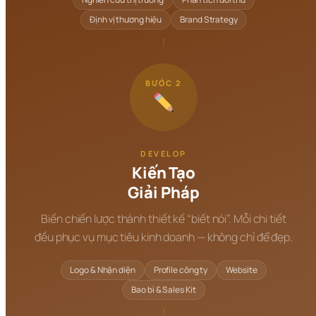
Định vị thương hiệu
Brand Strategy
BƯỚC 2
DEVELOP
Kiến Tạo
Giải Pháp
Biến chiến lược thành thiết kế “biết nói”. Mỗi chi tiết
đều phục vụ mục tiêu kinh doanh — không chỉ để đẹp.
Logo & Nhận diện
Profile công ty
Website
Bao bì & Sales Kit