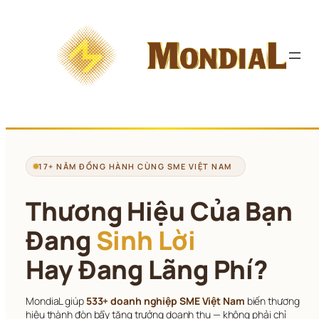
Chuyển 
đến 
phần 
nội 
dung
17+ NĂM ĐỒNG HÀNH CÙNG SME VIỆT NAM
Thương Hiệu Của Bạn
Đang 
Sinh Lời
Hay Đang Lãng Phí?
MondiaL giúp 
533+ doanh nghiệp SME Việt Nam
 biến thương 
hiệu thành đòn bẩy tăng trưởng doanh thu — không phải chỉ 