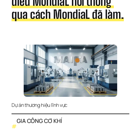
điều MondiaL nói thông 
qua cách MondiaL đã làm.
Dự án thương hiệu lĩnh vực
GIA CÔNG CƠ KHÍ
#