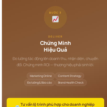
BƯỚC 3
DELIVER
Chứng Minh
Hiệu Quả
Đo lường tác động lên doanh thu, nhận diện, chuyển
đổi. Chứng minh ROI — thương hiệu phải sinh lời.
Marketing Online
Content Strategy
Đo lường & Báo cáo
Brand Health Check
 Tư vấn lộ trình phù hợp cho doanh nghiệp 