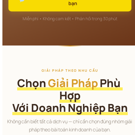
bạn
Miễn phí • Không cam kết • Phản hồi trong 30 phút
GIẢI PHÁP THEO NHU CẦU
Chọn 
Giải Pháp
 Phù 
Hợp
Với Doanh Nghiệp Bạn
Không cần biết tất cả dịch vụ — chỉ cần chọn đúng nhóm giải 
pháp theo bài toán kinh doanh của bạn.