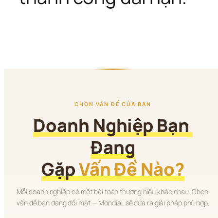
CHỌN VẤN ĐỀ CỦA BẠN
Doanh Nghiệp Bạn 
Đang
Gặp 
Vấn Đề Nào?
Mỗi doanh nghiệp có một bài toán thương hiệu khác nhau. Chọn 
vấn đề bạn đang đối mặt — MondiaL sẽ đưa ra giải pháp phù hợp.