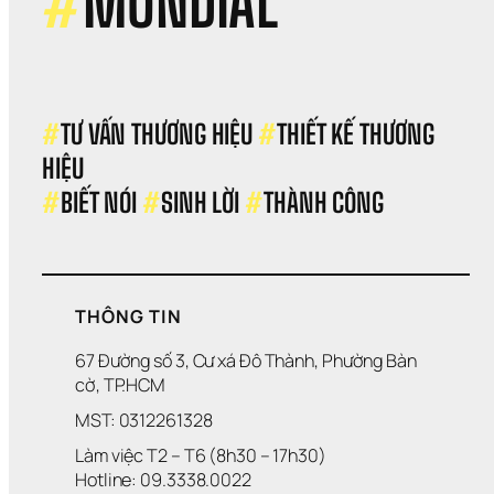
#
MONDIAL
#
TƯ VẤN THƯƠNG HIỆU 
#
THIẾT KẾ THƯƠNG 
HIỆU 
#
BIẾT NÓI 
#
SINH LỜI 
#
THÀNH CÔNG
THÔNG TIN
67 Đường số 3, Cư xá Đô Thành, Phường Bàn 
cờ, TP.HCM
MST: 0312261328
Làm việc T2 – T6 (8h30 – 17h30)
Hotline: 09.3338.0022 