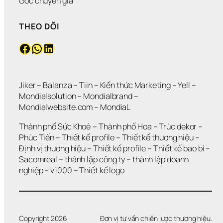
Góc chuyên gia
THEO DÕI
Facebook
WhatsApp
LinkedIn
Jiker 
– 
Balanza
 – 
Tiin
 – 
Kiến thức Marketing
 – 
Yell
 – 
Mondialsolution
 – 
Mondialbrand
 – 
Mondialwebsite.com
 – 
MondiaL
Thành phố Sức Khoẻ
 – 
Thành phố Hoa 
– 
Trúc dekor
 – 
Phúc Tiến 
– 
Thiết kế profile
 – 
Thiết kế thương hiệu
 – 
Định vị thương hiệu 
– 
Thiết kế profile
 – 
Thiết kế bao bì
 – 
Sacomreal
 – 
thành lập công ty
 – 
thành lập doanh 
nghiệp
 – 
v1000
 – 
Thiết kế logo
Copyright 2026
Đơn vị tư vấn chiến lược thương hiệu.