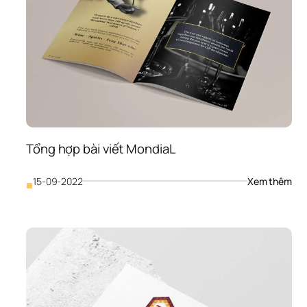
Tổng hợp bài viết MondiaL
: 
15-09-2022
Xem thêm
■
Tổn
hợp
bài 
viết
Mon