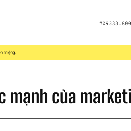
#09333.80
ền miệng.
ức mạnh của marketi