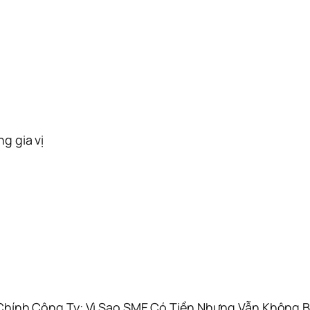
g gia vị
Chính Công Ty: Vì Sao SME Có Tiền Nhưng Vẫn Không Bi