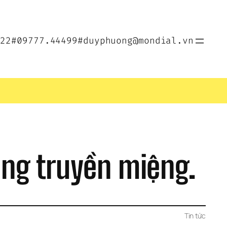
022
#09777.44499
#duyphuong@mondial.vn
ng truyền miệng.
Tin tức