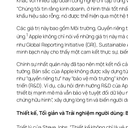
Khác với nhiều tập đoàn công nghệ chỉ tập trung v
“Chúng tôi tin rằng kinh doanh, ở hình thái tốt nhấ
khẩu hiệu sáo rỗng; nó được thể hiện qua một hệ t
Các giá trị này bao gồm Môi trường, Quyền riêng t
1
ứng.
 Apple không chỉ nói về những giá trị này mà
như Global Reporting Initiative (GRI), Sustainab
minh bạch này cho thấy một cam kết thực sự, biến
Chính sự nhất quán này đã tạo nên một kết nối cả
tưởng. Bản sắc của Apple không được xây dựng từ 
như “quyền riêng tư” hay “bảo vệ môi trường” khôn
triển (R&D). Ví dụ, câu hỏi định hướng R&D của Ap
thiết bị mạnh mẽ mà vẫn bảo vệ tuyệt đối dữ liệu n
chứng hữu hình”, xây dựng lòng tin và biến người
Thiết kế, Tối giản và Trải nghiệm người dùng:
Triết lý của Steve Jobs, “Thiết kế không chỉ là vẻ 