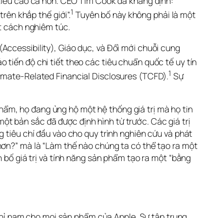
 tiêu cao cả hơn. CEO Tim Cook đã khẳng định: 
1
trên khắp thế giới”.
 Tuyên bố này không phải là một 
ột cách nghiêm túc.
ccessibility), Giáo dục, và Đổi mới chuỗi cung 
tiến độ chi tiết theo các tiêu chuẩn quốc tế uy tín 
1
limate-Related Financial Disclosures (TCFD).
 Sự 
ẩm, họ đang ủng hộ một hệ thống giá trị mà họ tin 
 bản sắc đã được định hình từ trước. Các giá trị 
 tiêu chí đầu vào cho quy trình nghiên cứu và phát 
hơn?” mà là “Làm thế nào chúng ta có thể tạo ra một 
 bố giá trị và tính năng sản phẩm tạo ra một “bằng 
chỉ nam cho mọi sản phẩm của Apple. Sự tập trung 