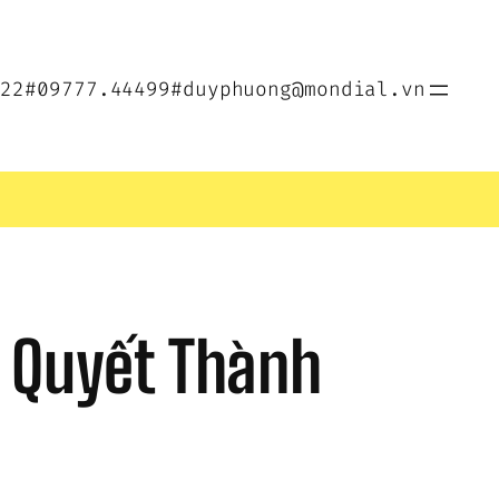
022
#09777.44499
#duyphuong@mondial.vn
 Quyết Thành 