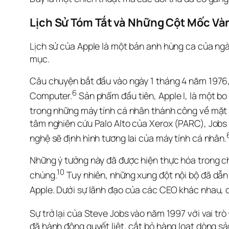
Lịch Sử Tóm Tắt và Những Cột Mốc Và
Lịch sử của Apple là một bản anh hùng ca của ng
mục.
Câu chuyện bắt đầu vào ngày 1 tháng 4 năm 1976, 
6
Computer.
 Sản phẩm đầu tiên, Apple I, là một b
trong những máy tính cá nhân thành công về mặt t
tâm nghiên cứu Palo Alto của Xerox (PARC), Jobs 
nghệ sẽ định hình tương lai của máy tính cá nhân.
Những ý tưởng này đã được hiện thực hóa trong ch
10
chúng.
 Tuy nhiên, những xung đột nội bộ đã dẫn
Apple. Dưới sự lãnh đạo của các CEO khác nhau, 
Sự trở lại của Steve Jobs vào năm 1997 với vai tr
đã hành động quyết liệt, cắt bỏ hàng loạt dòng sản