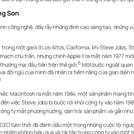
ng Son
ành công nghệ, đầy rẫy những đỉnh cao sáng tạo, những v
trong một gara ở Los Altos, California, khi Steve Jobs, 
o mạch chủ trần, nhưng chính Apple II ra mắt năm 1977 mớ
6
hương mại đầu tiên trên thế giới.
 Một bước ngoặt quan 
và đội ngũ của mình đã nhận ra tiềm năng của giao diện 
6
iếc Macintosh ra mắt năm 1984, một sản phẩm mang tính b
 đến việc Steve Jobs bị buộc rời khỏi công ty vào năm 198
công ty mất phương hướng, dàn trải sản phẩm và gần như 
ò CEO tạm thời đã đánh dấu một trong những cuộc lội ngược
 phẩm không hiệu quả và tái tập trung công ty vào một tri