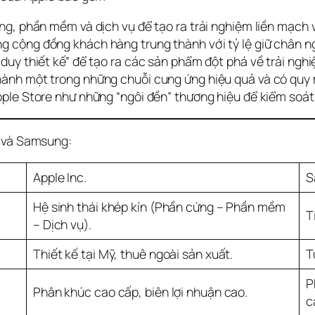
g, phần mềm và dịch vụ để tạo ra trải nghiệm liền mạch 
g cộng đồng khách hàng trung thành với tỷ lệ giữ chân n
duy thiết kế” để tạo ra các sản phẩm đột phá về trải ngh
ành một trong những chuỗi cung ứng hiệu quả và có quy m
ple Store như những “ngôi đền” thương hiệu để kiểm soát
e và Samsung:
Apple Inc.
S
Hệ sinh thái khép kín (Phần cứng – Phần mềm
T
– Dịch vụ).
Thiết kế tại Mỹ, thuê ngoài sản xuất.
T
P
Phân khúc cao cấp, biên lợi nhuận cao.
c