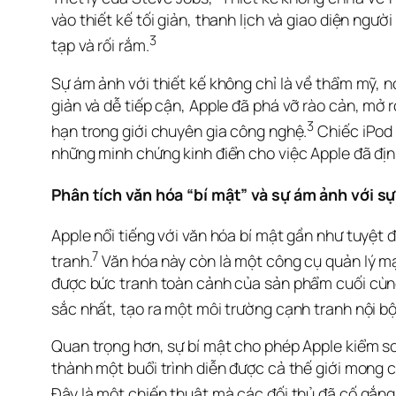
vào thiết kế tối giản, thanh lịch và giao diện ngườ
3
tạp và rối rắm.
Sự ám ảnh với thiết kế không chỉ là về thẩm mỹ, 
giản và dễ tiếp cận, Apple đã phá vỡ rào cản, mở r
3
hạn trong giới chuyên gia công nghệ.
 Chiếc iPod
những minh chứng kinh điển cho việc Apple đã địn
Phân tích văn hóa “bí mật” và sự ám ảnh với s
Apple nổi tiếng với văn hóa bí mật gần như tuyệt đố
7
tranh.
 Văn hóa này còn là một công cụ quản lý m
được bức tranh toàn cảnh của sản phẩm cuối cùng.
sắc nhất, tạo ra một môi trường cạnh tranh nội bộ
Quan trọng hơn, sự bí mật cho phép Apple kiểm s
thành một buổi trình diễn được cả thế giới mong 
Đây là một chiến thuật mà các đối thủ đã cố gắn