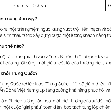
iPhone và Dịch vụ.
Đ
thành công đến vậy?
 ra một trải nghiệm người dùng vượt trội, liền mạch và đồng
hệ sinh thái, từ đó xây dựng được một lượng khách hàng tr
như thế nào?
ce”) tập trung mạnh vào việc xử lý trên thiết bị (on-devic
t của người dùng, một giá trị cốt lõi của thương hiệu, khá
a khỏi Trung Quốc?
rung Quốc (chiến lược “Trung Quốc + 1”) để giảm thiểu rủi 
Ấn Độ và Việt Nam giúp tăng cường khả năng phục hồi và 
 là một hiện tượng văn hóa, một biểu tượng của sự đổi mới
h một cuộc “giải phẫu” toàn diện, bóc tách từng lớp chiến