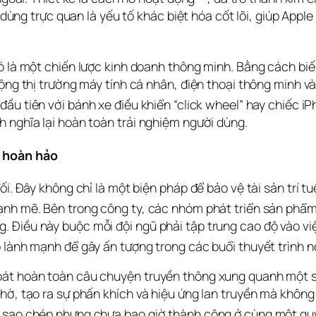
i dùng trực quan là yếu tố khác biệt hóa cốt lõi, giúp App
nó là một chiến lược kinh doanh thông minh. Bằng cách bi
ộng thị trường máy tính cá nhân, điện thoại thông minh và 
 đầu tiên với bánh xe điều khiển “click wheel” hay chiếc i
h nghĩa lại hoàn toàn trải nghiệm người dùng.
ự hoàn hảo
i. Đây không chỉ là một biện pháp để bảo vệ tài sản trí tuệ
ạnh mẽ. Bên trong công ty, các nhóm phát triển sản phẩm 
 Điều này buộc mỗi đội ngũ phải tập trung cao độ vào vi
 lành mạnh để gây ấn tượng trong các buổi thuyết trình nộ
oát hoàn toàn câu chuyện truyền thông xung quanh một s
chờ, tạo ra sự phấn khích và hiệu ứng lan truyền mà không
g sao chép nhưng chưa bao giờ thành công ở cùng một qu