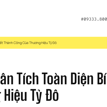
#09333.80
uyết Thành Công Của Thương Hiệu Tỷ Đô
ân Tích Toàn Diện Bí
 Hiệu Tỷ Đô