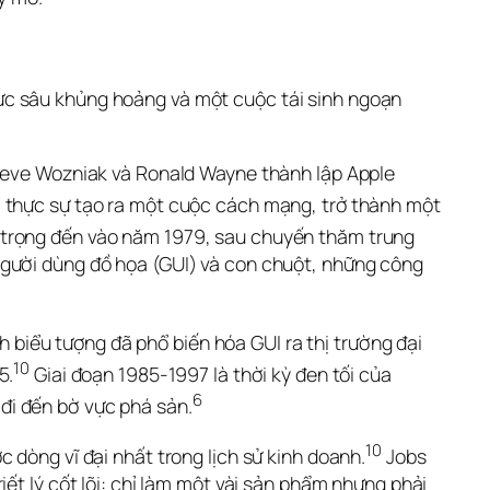
ực sâu khủng hoảng và một cuộc tái sinh ngoạn 
Steve Wozniak và Ronald Wayne thành lập Apple 
i thực sự tạo ra một cuộc cách mạng, trở thành một 
trọng đến vào năm 1979, sau chuyến thăm trung 
người dùng đồ họa (GUI) và con chuột, những công 
iểu tượng đã phổ biến hóa GUI ra thị trường đại 
10
5.
 Giai đoạn 1985-1997 là thời kỳ đen tối của 
6
đi đến bờ vực phá sản.
10
 dòng vĩ đại nhất trong lịch sử kinh doanh.
 Jobs 
ết lý cốt lõi: chỉ làm một vài sản phẩm nhưng phải 