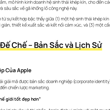
ầm, mô hình kinh doanh hệ sinh thái khép kín, cho đến các
à sâu sắc về gã khổng lồ công nghệ này.
từ sự kết hợp bậc thầy giữa (1) một hệ sinh thái khép kín
 giản, thiết kế xuất sắc và kết nối cảm xúc, và (3) một cấ
Đế Chế – Bản Sắc và Lịch Sử
ệp Của Apple
 giải mã được bản sắc doanh nghiệp (corporate identity) củ
 đến chiến lược marketing.
thế giới tốt đẹp hơn”