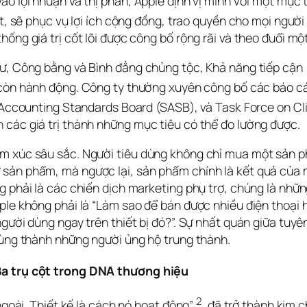
ào lợi nhuận và thị phần, Apple định vị mình với một mục
t, sẽ phục vụ lợi ích cộng đồng, trao quyền cho mọi người 
hống giá trị cốt lõi được công bố rộng rãi và theo đuổi m
ư, Công bằng và Bình đẳng chủng tộc, Khả năng tiếp cận (A
 còn hành động. Công ty thường xuyên công bố các báo cáo 
le Accounting Standards Board (SASB), và Task Force on C
 các giá trị thành những mục tiêu có thể đo lường được.
m xúc sâu sắc. Người tiêu dùng không chỉ mua một sản ph
sản phẩm, mà ngược lại, sản phẩm chính là kết quả của một
g phải là các chiến dịch marketing phụ trợ, chúng là những
ple không phải là “Làm sao để bán được nhiều điện thoại 
gười dùng ngay trên thiết bị đó?”. Sự nhất quán giữa tuyên
 dùng thành những người ủng hộ trung thành.
 Ba trụ cột trong DNA thương hiệu
2
ngoài. Thiết kế là cách nó hoạt động” 
, đã trở thành kim 