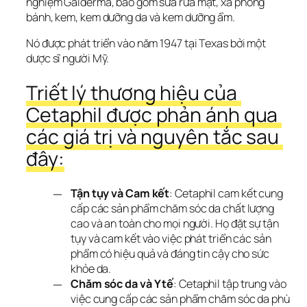
nghiệm Galderma, bao gồm sữa rửa mặt, xà phòng 
bánh, kem, kem dưỡng da và kem dưỡng ẩm.
Nó được phát triển vào năm 1947 tại Texas bởi một 
dược sĩ người Mỹ.
Triết lý thương hiệu của 
Cetaphil được phản ánh qua 
các giá trị và nguyên tắc sau 
đây:
Tận tụy và Cam kết
: Cetaphil cam kết cung
cấp các sản phẩm chăm sóc da chất lượng
cao và an toàn cho mọi người. Họ đặt sự tận
tụy và cam kết vào việc phát triển các sản
phẩm có hiệu quả và đáng tin cậy cho sức
khỏe da.
Chăm sóc da và Y tế
: Cetaphil tập trung vào
việc cung cấp các sản phẩm chăm sóc da phù