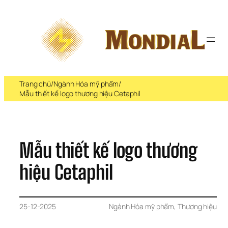
Chuyển 
đến 
phần 
nội 
dung
Trang chủ
/
Ngành Hóa mỹ phẩm
/
Mẫu thiết kế logo thương hiệu Cetaphil
Mẫu thiết kế logo thương 
hiệu Cetaphil
25-12-2025
Ngành Hóa mỹ phẩm
, 
Thương hiệu