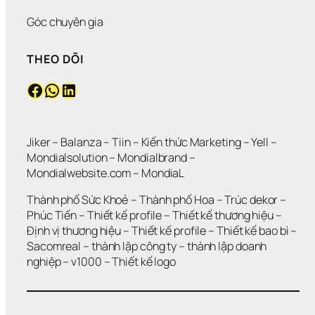
Góc chuyên gia
THEO DÕI
Facebook
WhatsApp
LinkedIn
Jiker 
– 
Balanza
 – 
Tiin
 – 
Kiến thức Marketing
 – 
Yell
 – 
Mondialsolution
 – 
Mondialbrand
 – 
Mondialwebsite.com
 – 
MondiaL
Thành phố Sức Khoẻ
 – 
Thành phố Hoa 
– 
Trúc dekor
 – 
Phúc Tiến 
– 
Thiết kế profile
 – 
Thiết kế thương hiệu
 – 
Định vị thương hiệu 
– 
Thiết kế profile
 – 
Thiết kế bao bì
 – 
Sacomreal
 – 
thành lập công ty
 – 
thành lập doanh 
nghiệp
 – 
v1000
 – 
Thiết kế logo