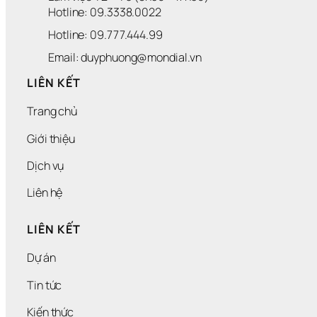
H 
Hotline: 09.3338.0022 
N
Hotline: 09.777.444.99
G
H
Email: duyphuong@mondial.vn
I
Ệ
LIÊN KẾT
P
Trang chủ
Giới thiệu
Dịch vụ
Liên hệ
LIÊN KẾT
Dự án
Tin tức
Kiến thức