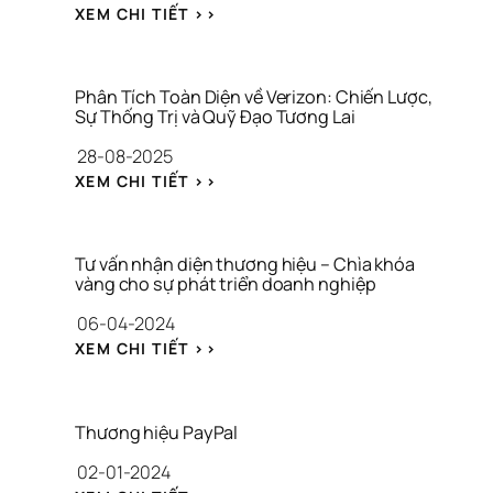
: 
XEM CHI TIẾT >>
G
I
Ả
I 
Phân Tích Toàn Diện về Verizon: Chiến Lược, 
M
Sự Thống Trị và Quỹ Đạo Tương Lai
Ã 
28-08-2025
A
P
: 
XEM CHI TIẾT >>
P
P
L
H
E
Â
: 
N 
Tư vấn nhận diện thương hiệu – Chìa khóa 
P
T
vàng cho sự phát triển doanh nghiệp
H
Í
06-04-2024
Â
C
N 
H 
: 
XEM CHI TIẾT >>
T
T
T
Í
O
Ư 
C
À
V
H 
N 
Ấ
Thương hiệu PayPal
T
D
N 
O
02-01-2024
I
N
À
Ệ
H