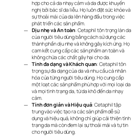
hợp cho cả da nhạy cảm và da được khuyến
nghị bởi bác sĩ da liễu. Họ luôn đặt sức khỏe và
sự thoải mái của da lên hàng đầu trong việc
phát triển các sản phẩm.
Dịu nhẹ và An toàn
: Cetaphil tôn trọng làn da
của người tiêu dùng bằng cách sử dụng các
thành phần dịu nhẹ và không gây kích ứng. Họ
cam kết cung cấp các sản phẩm an toàn và
không chứa các chất gây hại cho da.
Tính đa dạng và Khách quan
: Cetaphil tôn
trọng sự đa dạng của da và nhu cầu cá nhân
hóa của từng người tiêu dùng. Họ cung cấp
một loạt các sản phẩm phù hợp với mọi loại da
và mọi tình trạng da, từ da khô đến da nhạy
cảm.
Tính đơn giản và Hiệu quả
: Cetaphil tập
trung vào việc tạo ra các sản phẩm dễ sử
dụng và hiệu quả, không chỉ giúp cải thiện tình
trạng da mà còn đem lại sự thoải mái và tự tin
cho người tiêu dùng.