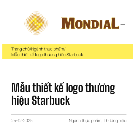
Chuyển 
đến 
phần 
nội 
dung
Trang chủ
/
Ngành thực phẩm
/
Mẫu thiết kế logo thương hiệu Starbuck
Mẫu thiết kế logo thương 
hiệu Starbuck
25-12-2025
Ngành thực phẩm
, 
Thương hiệu