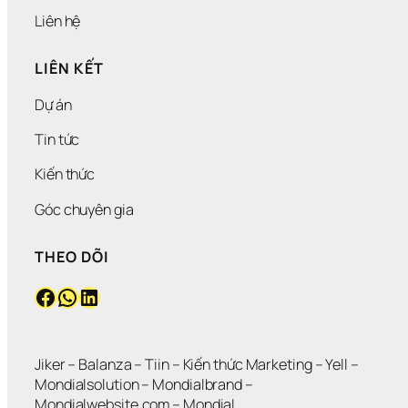
Liên hệ
LIÊN KẾT
Dự án
Tin tức
Kiến thức
Góc chuyên gia
THEO DÕI
Facebook
WhatsApp
LinkedIn
Jiker 
– 
Balanza
 – 
Tiin
 – 
Kiến thức Marketing
 – 
Yell
 – 
Mondialsolution
 – 
Mondialbrand
 – 
Mondialwebsite.com
 – 
MondiaL