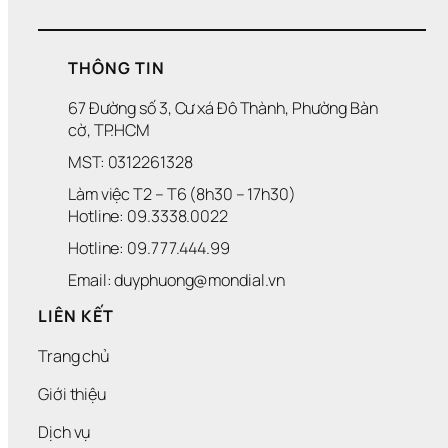
Đ
Đ
Á
Ô
Ạ
T 
O 
T
T
R
THÔNG TIN
Ư
I
Ơ
Ể
67 Đường số 3, Cư xá Đô Thành, Phường Bàn 
N
N 
cờ, TP.HCM
G 
D
L
O
MST: 0312261328
A
A
Làm việc T2 – T6 (8h30 – 17h30)
I
N
H 
Hotline: 09.3338.0022 
N
Hotline: 09.777.444.99
G
H
Email: duyphuong@mondial.vn
I
Ệ
LIÊN KẾT
P
Trang chủ
Giới thiệu
Dịch vụ