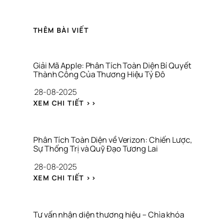
THÊM BÀI VIẾT
Giải Mã Apple: Phân Tích Toàn Diện Bí Quyết 
Thành Công Của Thương Hiệu Tỷ Đô
28-08-2025
: 
XEM CHI TIẾT >>
G
I
Ả
I 
Phân Tích Toàn Diện về Verizon: Chiến Lược, 
M
Sự Thống Trị và Quỹ Đạo Tương Lai
Ã 
28-08-2025
A
P
: 
XEM CHI TIẾT >>
P
P
L
H
E
Â
: 
N 
Tư vấn nhận diện thương hiệu – Chìa khóa 