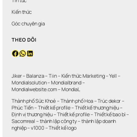
Tin tức
Kiến thức
Góc chuyên gia
THEO DÕI
Facebook
WhatsApp
LinkedIn
Jiker 
– 
Balanza
 – 
Tiin
 – 
Kiến thức Marketing
 – 
Yell
 – 
Mondialsolution
 – 
Mondialbrand
 – 
Mondialwebsite.com
 – 
MondiaL
Thành phố Sức Khoẻ
 – 
Thành phố Hoa 
– 
Trúc dekor
 – 
Phúc Tiến 
– 
Thiết kế profile
 – 
Thiết kế thương hiệu
 – 
Định vị thương hiệu 
– 
Thiết kế profile
 – 
Thiết kế bao bì
 – 
Sacomreal
 – 
thành lập công ty
 – 
thành lập doanh 
nghiệp
 – 
v1000
 – 
Thiết kế logo