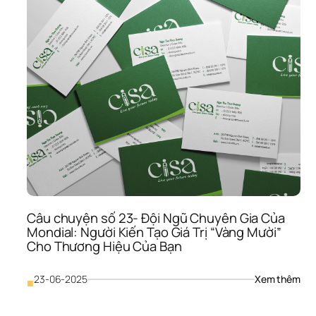
Câu chuyện số 23- Đội Ngũ Chuyên Gia Của 
Mondial: Người Kiến Tạo Giá Trị “Vàng Mười” 
Cho Thương Hiệu Của Bạn
: 
23-06-2025
Xem thêm
■
Câu
chu