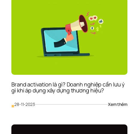
thư
hiệu
bạn
đã 
biết
Nhữ
ví 
dụ 
ứng
dụn
5Ps
tron
xây
dựn
Brand activation là gì? Doanh nghiệp cần lưu ý 
thư
gì khi áp dụng xây dựng thương hiệu?
hiệ
: 
28-11-2023
Xem thêm
■
Bra
act
là 
gì? 
Doa