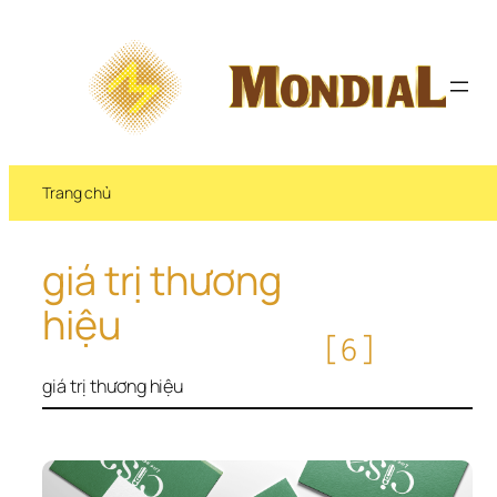
Chuyển 
đến 
phần 
nội 
dung
Trang chủ
giá trị thương 
hiệu
[6]
giá trị thương hiệu