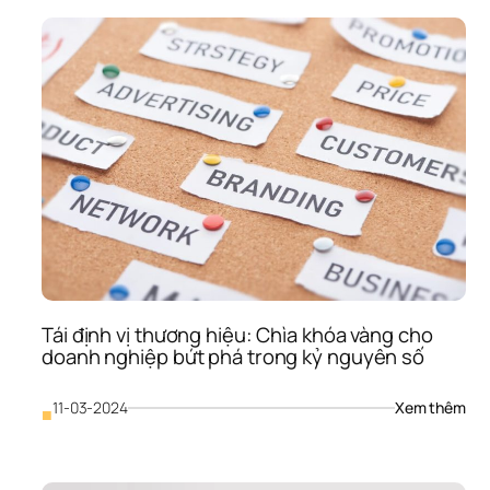
số 
23- 
Đội 
Ngũ
Chu
Gia 
Của
Mon
Ngư
Kiến
Tạo 
Giá 
Trị 
“Và
Mườ
Cho
Tái định vị thương hiệu: Chìa khóa vàng cho 
Thư
doanh nghiệp bứt phá trong kỷ nguyên số
Hiệu
Của
Bạ
: 
11-03-2024
Xem thêm
■
Tái 
định
vị 
thư