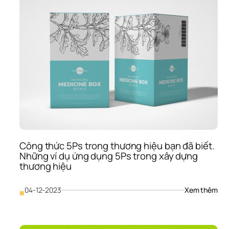
Công thức 5Ps trong thương hiệu bạn đã biết. 
Những ví dụ ứng dụng 5Ps trong xây dựng 
thương hiệu
: 
04-12-2023
Xem thêm
■
Côn
thứ
5Ps
tron