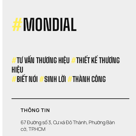
cầu
#
MONDIAL
#
TƯ VẤN THƯƠNG HIỆU 
#
THIẾT KẾ THƯƠNG 
HIỆU 
#
BIẾT NÓI 
#
SINH LỜI 
#
THÀNH CÔNG
THÔNG TIN
67 Đường số 3, Cư xá Đô Thành, Phường Bàn 
cờ, TP.HCM