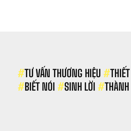
ội 
oanh 
hân 
ẻ 
ong 
n
#
TƯ VẤN THƯƠNG HIỆU 
#
THIẾT
#
BIẾT NÓI 
#
SINH LỜI 
#
THÀNH