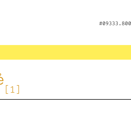
#09333.80
ẻ
[1]