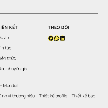
LIÊN KẾT
THEO DÕI
Facebook
WhatsApp
LinkedIn
Dự án
in tức
iến thức
Góc chuyên gia
 – 
MondiaL
Định vị thương hiệu 
– 
Thiết kế profile
 – 
Thiết kế bao 