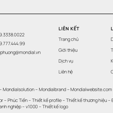
LIÊN KẾT
09.3338.0022 
Trang chủ
09.777.444.99
Giới thiệu
T
uyphuong@mondial.vn
Dịch vụ
K
Liên hệ
– 
Mondialsolution
 – 
Mondialbrand
 – 
Mondialwebsite.com
or
 – 
Phúc Tiến 
– 
Thiết kế profile
 – 
Thiết kế thương hiệu
 – 
oanh nghiệp
 – 
v1000
 – 
Thiết kế logo