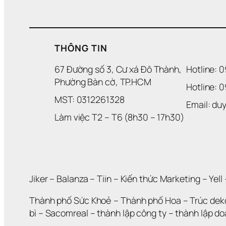
THÔNG TIN
67 Đường số 3, Cư xá Đô Thành, 
Hotline: 
Phường Bàn cờ, TP.HCM
Hotline: 
MST: 0312261328
Email: d
Làm việc T2 – T6 (8h30 – 17h30)
Jiker 
– 
Balanza
 – 
Tiin
 – 
Kiến thức Marketing
 – 
Yell
 
Thành phố Sức Khoẻ
 – 
Thành phố Hoa 
– 
Trúc dek
bì
 – 
Sacomreal
 – 
thành lập công ty
 – 
thành lập d