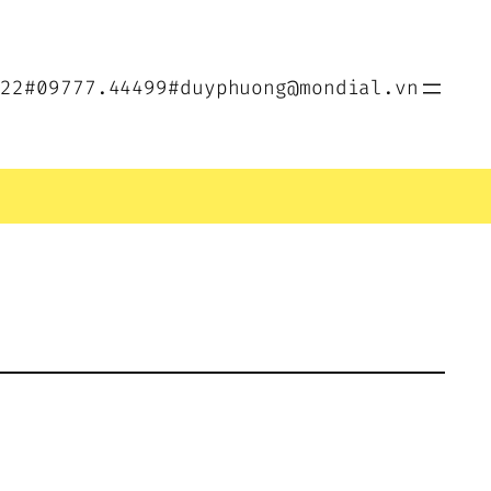
022
#09777.44499
#duyphuong@mondial.vn