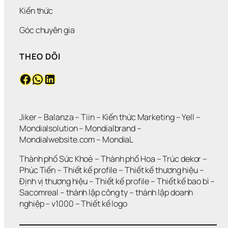
Kiến thức
Góc chuyên gia
THEO DÕI
Facebook
WhatsApp
LinkedIn
Jiker 
– 
Balanza
 – 
Tiin
 – 
Kiến thức Marketing
 – 
Yell
 – 
Mondialsolution
 – 
Mondialbrand
 – 
Mondialwebsite.com
 – 
MondiaL
Thành phố Sức Khoẻ
 – 
Thành phố Hoa 
– 
Trúc dekor
 – 
Phúc Tiến 
– 
Thiết kế profile
 – 
Thiết kế thương hiệu
 – 
Định vị thương hiệu 
– 
Thiết kế profile
 – 
Thiết kế bao bì
 – 
Sacomreal
 – 
thành lập công ty
 – 
thành lập doanh 
nghiệp
 – 
v1000
 – 
Thiết kế logo