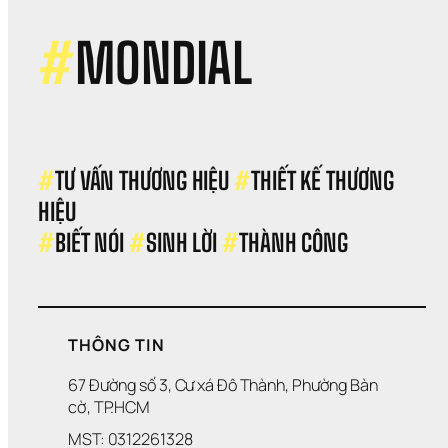
#
MONDIAL
#
TƯ VẤN THƯƠNG HIỆU 
#
THIẾT KẾ THƯƠNG 
HIỆU 
#
BIẾT NÓI 
#
SINH LỜI 
#
THÀNH CÔNG
THÔNG TIN
67 Đường số 3, Cư xá Đô Thành, Phường Bàn 
cờ, TP.HCM
MST: 0312261328