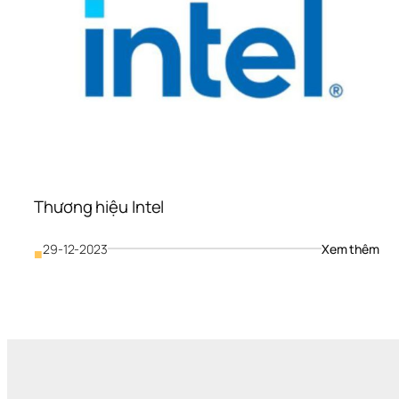
Thương hiệu Intel
: 
29-12-2023
Xem thêm
■
Thư
hiệu
Inte