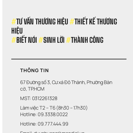
#
TƯ VẤN THƯƠNG HIỆU 
#
THIẾT KẾ THƯƠNG 
HIỆU 
#
BIẾT NÓI 
#
SINH LỜI 
#
THÀNH CÔNG
THÔNG TIN
67 Đường số 3, Cư xá Đô Thành, Phường Bàn 
cờ, TP.HCM
MST: 0312261328
Làm việc T2 – T6 (8h30 – 17h30)
Hotline: 09.3338.0022 
Hotline: 09.777.444.99