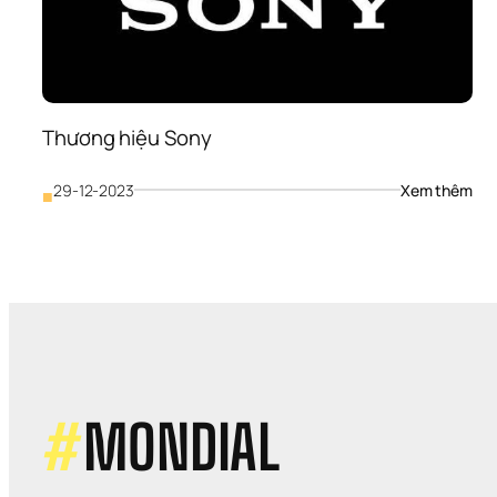
Thương hiệu Sony
: 
29-12-2023
Xem thêm
■
Thư
hiệu
So
#
MONDIAL