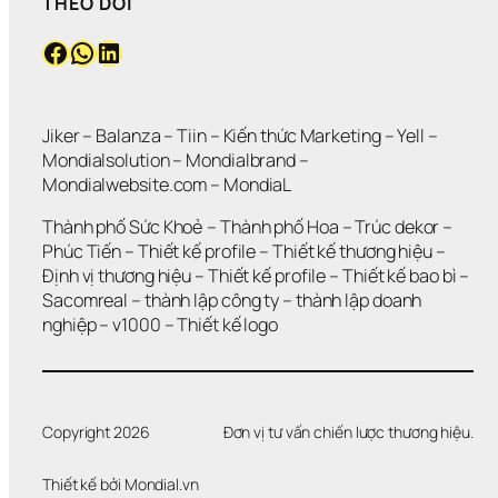
THEO DÕI
Facebook
WhatsApp
LinkedIn
Jiker 
– 
Balanza
 – 
Tiin
 – 
Kiến thức Marketing
 – 
Yell
 – 
Mondialsolution
 – 
Mondialbrand
 – 
Mondialwebsite.com
 – 
MondiaL
Thành phố Sức Khoẻ
 – 
Thành phố Hoa 
– 
Trúc dekor
 – 
Phúc Tiến 
– 
Thiết kế profile
 – 
Thiết kế thương hiệu
 – 
Định vị thương hiệu 
– 
Thiết kế profile
 – 
Thiết kế bao bì
 – 
Sacomreal
 – 
thành lập công ty
 – 
thành lập doanh 
nghiệp
 – 
v1000
 – 
Thiết kế logo
Copyright 2026
Đơn vị tư vấn chiến lược thương hiệu.
Thiết kế bởi 
Mondial.vn