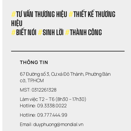
#
TƯ VẤN THƯƠNG HIỆU 
#
THIẾT KẾ THƯƠNG 
HIỆU 
#
BIẾT NÓI 
#
SINH LỜI 
#
THÀNH CÔNG
THÔNG TIN
67 Đường số 3, Cư xá Đô Thành, Phường Bàn 
cờ, TP.HCM
MST: 0312261328
Làm việc T2 – T6 (8h30 – 17h30)
Hotline: 09.3338.0022 
Hotline: 09.777.444.99
Email: duyphuong@mondial.vn