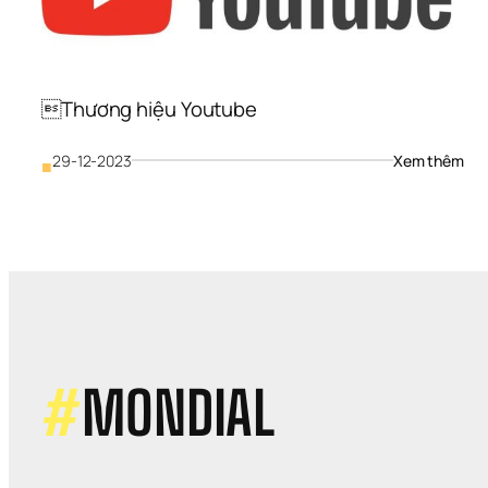
Thương hiệu Youtube
: 
29-12-2023
Xem thêm
■
Th
hiệu
You
#
MONDIAL