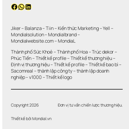
Facebook
WhatsApp
LinkedIn
Jiker 
– 
Balanza
 – 
Tiin
 – 
Kiến thức Marketing
 – 
Yell
 – 
Mondialsolution
 – 
Mondialbrand
 – 
Mondialwebsite.com
 – 
MondiaL
Thành phố Sức Khoẻ
 – 
Thành phố Hoa 
– 
Trúc dekor
 – 
Phúc Tiến 
– 
Thiết kế profile
 – 
Thiết kế thương hiệu
 – 
Định vị thương hiệu 
– 
Thiết kế profile
 – 
Thiết kế bao bì
 – 
Sacomreal
 – 
thành lập công ty
 – 
thành lập doanh 
nghiệp
 – 
v1000
 – 
Thiết kế logo
Copyright 2026
Đơn vị tư vấn chiến lược thương hiệu.
Thiết kế bởi 
Mondial.vn