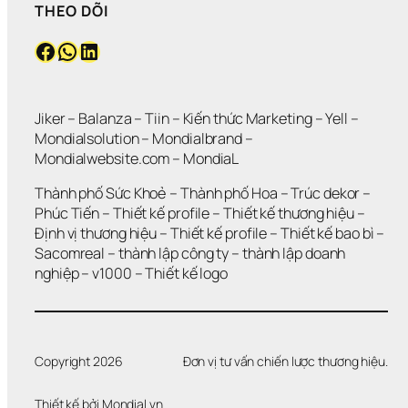
THEO DÕI
Facebook
WhatsApp
LinkedIn
Jiker 
– 
Balanza
 – 
Tiin
 – 
Kiến thức Marketing
 – 
Yell
 – 
Mondialsolution
 – 
Mondialbrand
 – 
Mondialwebsite.com
 – 
MondiaL
Thành phố Sức Khoẻ
 – 
Thành phố Hoa 
– 
Trúc dekor
 – 
Phúc Tiến 
– 
Thiết kế profile
 – 
Thiết kế thương hiệu
 – 
Định vị thương hiệu 
– 
Thiết kế profile
 – 
Thiết kế bao bì
 – 
Sacomreal
 – 
thành lập công ty
 – 
thành lập doanh 
nghiệp
 – 
v1000
 – 
Thiết kế logo
Copyright 2026
Đơn vị tư vấn chiến lược thương hiệu.
Thiết kế bởi 
Mondial.vn