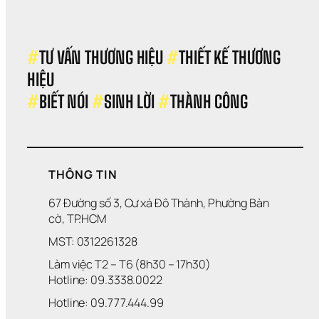
#
TƯ VẤN THƯƠNG HIỆU 
#
THIẾT KẾ THƯƠNG 
HIỆU 
#
BIẾT NÓI 
#
SINH LỜI 
#
THÀNH CÔNG
THÔNG TIN
67 Đường số 3, Cư xá Đô Thành, Phường Bàn 
cờ, TP.HCM
MST: 0312261328
Làm việc T2 – T6 (8h30 – 17h30)
Hotline: 09.3338.0022 
Hotline: 09.777.444.99