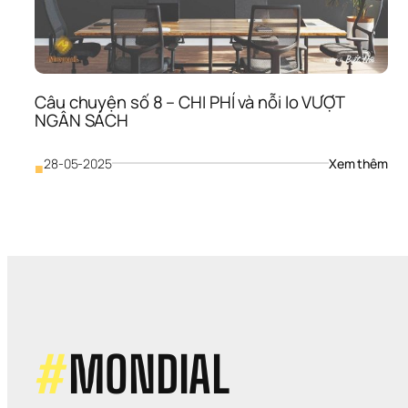
Mới
Về 
Ngâ
Sác
Nhậ
Diện
Câu chuyện số 8 – CHI PHÍ và nỗi lo VƯỢT 
Thư
NGÂN SÁCH
Hiệ
: 
28-05-2025
Xem thêm
■
Câu
chu
số 
8 
– 
CHI 
PHÍ 
và 
nỗi 
lo 
VƯỢ
#
MONDIAL
NG
SÁ