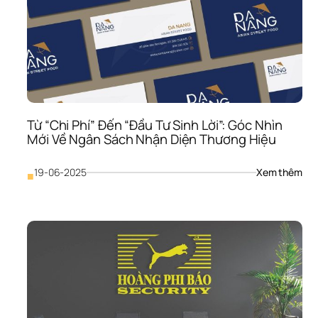
SÁ
Từ “Chi Phí” Đến “Đầu Tư Sinh Lời”: Góc Nhìn 
Mới Về Ngân Sách Nhận Diện Thương Hiệu
: 
19-06-2025
Xem thêm
■
Từ 
“Chi
Phí”
Đến
“Đầ
Tư 
Sinh
Lời”:
Góc
Nhìn