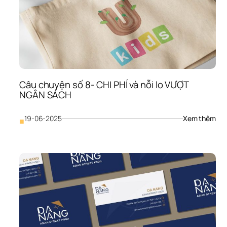
Câu chuyện số 8- CHI PHÍ và nỗi lo VƯỢT 
NGÂN SÁCH
: 
19-06-2025
Xem thêm
■
Câu
chu
số 
8- 
CHI 
PHÍ 
và 
nỗi 
lo 
VƯỢ
NG