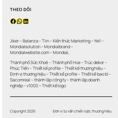
THEO DÕI
Facebook
WhatsApp
LinkedIn
Jiker 
– 
Balanza
 – 
Tiin
 – 
Kiến thức Marketing
 – 
Yell
 – 
Mondialsolution
 – 
Mondialbrand
 – 
Mondialwebsite.com
 – 
MondiaL
Thành phố Sức Khoẻ
 – 
Thành phố Hoa 
– 
Trúc dekor
 – 
Phúc Tiến 
– 
Thiết kế profile
 – 
Thiết kế thương hiệu
 – 
Định vị thương hiệu 
– 
Thiết kế profile
 – 
Thiết kế bao bì
 – 
Sacomreal
 – 
thành lập công ty
 – 
thành lập doanh 
nghiệp
 – 
v1000
 – 
Thiết kế logo
Copyright 2026
Đơn vị tư vấn chiến lược thương hiệu.