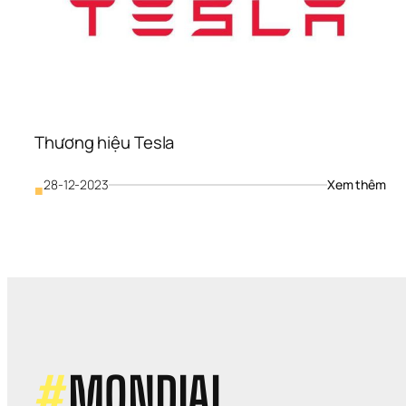
Thương hiệu Tesla
: 
28-12-2023
Xem thêm
■
Thư
hiệu
Tes
#
MONDIAL