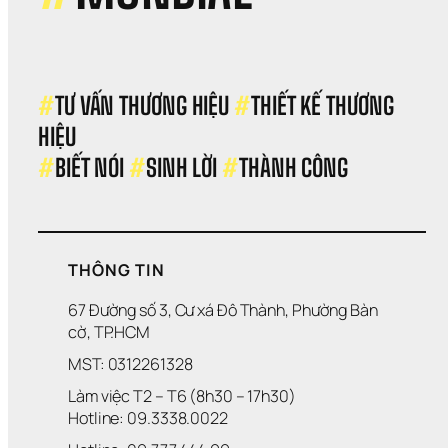
#
TƯ VẤN THƯƠNG HIỆU 
#
THIẾT KẾ THƯƠNG 
HIỆU 
#
BIẾT NÓI 
#
SINH LỜI 
#
THÀNH CÔNG
THÔNG TIN
67 Đường số 3, Cư xá Đô Thành, Phường Bàn 
cờ, TP.HCM
MST: 0312261328
Làm việc T2 – T6 (8h30 – 17h30)
Hotline: 09.3338.0022 