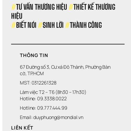
H
Ị 
H
O
#
TƯ VẤN THƯƠNG HIỆU 
#
THIẾT KẾ THƯƠNG 
I
V
O 
R
Ệ
À 
S
HIỆU 
C
U 
Q
Ự 
E
#
BIẾT NÓI 
#
SINH LỜI 
#
THÀNH CÔNG
T
U
P
Ỷ 
Ỹ 
H
Đ
Đ
Á
Ô
Ạ
T 
O 
T
T
R
THÔNG TIN
Ư
I
Ơ
Ể
67 Đường số 3, Cư xá Đô Thành, Phường Bàn 
N
N 
cờ, TP.HCM
G 
D
L
O
MST: 0312261328
A
A
Làm việc T2 – T6 (8h30 – 17h30)
I
N
H 
Hotline: 09.3338.0022 
N
Hotline: 09.777.444.99
G
H
Email: duyphuong@mondial.vn
I
Ệ
LIÊN KẾT