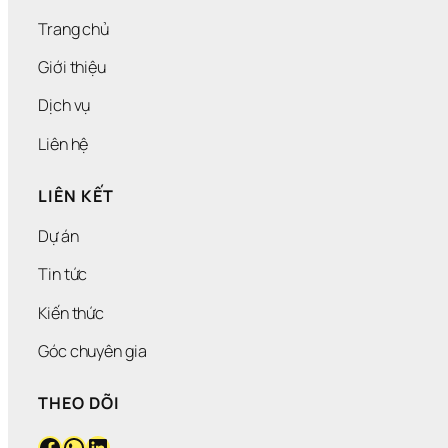
P
Trang chủ
Giới thiệu
Dịch vụ
Liên hệ
LIÊN KẾT
Dự án
Tin tức
Kiến thức
Góc chuyên gia
THEO DÕI
Facebook
WhatsApp
LinkedIn