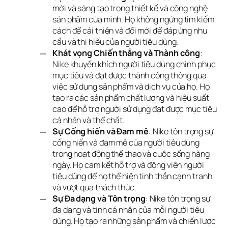
mới và sáng tạo trong thiết kế và công nghệ
sản phẩm của mình. Họ không ngừng tìm kiếm
cách để cải thiện và đổi mới để đáp ứng nhu
cầu và thị hiếu của người tiêu dùng.
Khát vọng Chiến thắng và Thành công
:
Nike khuyến khích người tiêu dùng chinh phục
mục tiêu và đạt được thành công thông qua
việc sử dụng sản phẩm và dịch vụ của họ. Họ
tạo ra các sản phẩm chất lượng và hiệu suất
cao để hỗ trợ người sử dụng đạt được mục tiêu
cá nhân và thể chất.
Sự Cống hiến và Đam mê
: Nike tôn trọng sự
cống hiến và đam mê của người tiêu dùng
trong hoạt động thể thao và cuộc sống hàng
ngày. Họ cam kết hỗ trợ và động viên người
tiêu dùng để họ thể hiện tinh thần cạnh tranh
và vượt qua thách thức.
Sự Đa dạng và Tôn trọng
: Nike tôn trọng sự
đa dạng và tính cá nhân của mỗi người tiêu
dùng. Họ tạo ra những sản phẩm và chiến lược