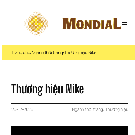
Chuyển 
đến 
phần 
nội 
dung
Trang chủ
/
Ngành thời trang
/
Thương hiệu Nike
Thương hiệu Nike
25-12-2025
Ngành thời trang
, 
Thương hiệu