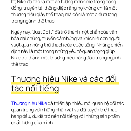
It”, Nike đã tạo ra một ấn tượng mạnh mẽ trong cộng 
đồng, truyền tải thông điệp rằng họ không chỉ là một 
thương hiệu giày thể thao, mà còn là một biểu tượng 
trong ngành thể thao.
Ngày nay, “Just Do It” đã trở thành một phần của văn 
hóa đại chúng, truyền cảm hứng và khích lệ con người 
vượt qua những thử thách của cuộc sống. Những chiến 
dịch này là một trong những yếu tố quan trọng giúp 
Nike trở thành một thương hiệu hàng đầu trong ngành 
thể thao.
Thương hiệu Nike và các đối 
tác nổi tiếng
Thương hiệu Nike
 đã thiết lập nhiều mối quan hệ đối tác 
quan trọng với những nhân vật và đội tuyển thể thao 
hàng đầu, dù đã trở nên nổi tiếng với những sản phẩm 
chất lượng của mình.