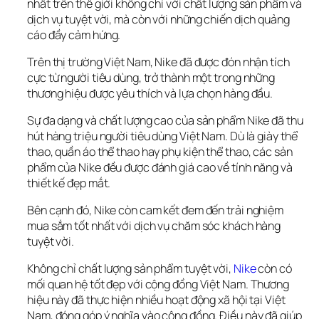
nhất trên thế giới không chỉ với chất lượng sản phẩm và 
dịch vụ tuyệt vời, mà còn với những chiến dịch quảng 
cáo đầy cảm hứng. 
Trên thị trường Việt Nam, Nike đã được đón nhận tích 
cực từ người tiêu dùng, trở thành một trong những 
thương hiệu được yêu thích và lựa chọn hàng đầu.
Sự đa dạng và chất lượng cao của sản phẩm Nike đã thu 
hút hàng triệu người tiêu dùng Việt Nam. Dù là giày thể 
thao, quần áo thể thao hay phụ kiện thể thao, các sản 
phẩm của Nike đều được đánh giá cao về tính năng và 
thiết kế đẹp mắt. 
Bên cạnh đó, Nike còn cam kết đem đến trải nghiệm 
mua sắm tốt nhất với dịch vụ chăm sóc khách hàng 
tuyệt vời.
Không chỉ chất lượng sản phẩm tuyệt vời, 
Nike
 còn có 
mối quan hệ tốt đẹp với cộng đồng Việt Nam. Thương 
hiệu này đã thực hiện nhiều hoạt động xã hội tại Việt 
Nam, đóng góp ý nghĩa vào cộng đồng. Điều này đã giúp 