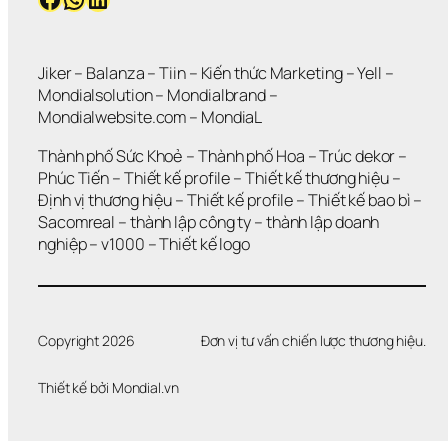
Jiker 
– 
Balanza
 – 
Tiin
 – 
Kiến thức Marketing
 – 
Yell
 – 
Mondialsolution
 – 
Mondialbrand
 – 
Mondialwebsite.com
 – 
MondiaL
Thành phố Sức Khoẻ
 – 
Thành phố Hoa 
– 
Trúc dekor
 – 
Phúc Tiến 
– 
Thiết kế profile
 – 
Thiết kế thương hiệu
 – 
Định vị thương hiệu 
– 
Thiết kế profile
 – 
Thiết kế bao bì
 – 
Sacomreal
 – 
thành lập công ty
 – 
thành lập doanh 
nghiệp
 – 
v1000
 – 
Thiết kế logo
Copyright 2026
Đơn vị tư vấn chiến lược thương hiệu.
Thiết kế bởi 
Mondial.vn