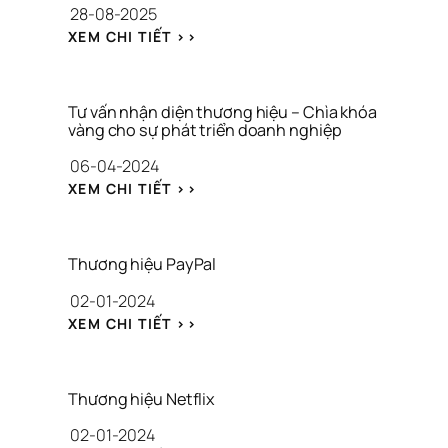
28-08-2025
A
P
: 
XEM CHI TIẾT >>
P
P
L
H
E
Â
: 
N 
Tư vấn nhận diện thương hiệu – Chìa khóa 
P
T
vàng cho sự phát triển doanh nghiệp
H
Í
06-04-2024
Â
C
N 
H 
: 
XEM CHI TIẾT >>
T
T
T
Í
O
Ư 
C
À
V
H 
N 
Ấ
Thương hiệu PayPal
T
D
N 
O
02-01-2024
I
N
À
Ệ
H
: 
XEM CHI TIẾT >>
N 
N 
Ậ
T
D
V
N 
H
I
Ề 
D
Ư
Ệ
V
I
Ơ
Thương hiệu Netflix
N 
E
Ệ
N
B
R
N 
02-01-2024
G 