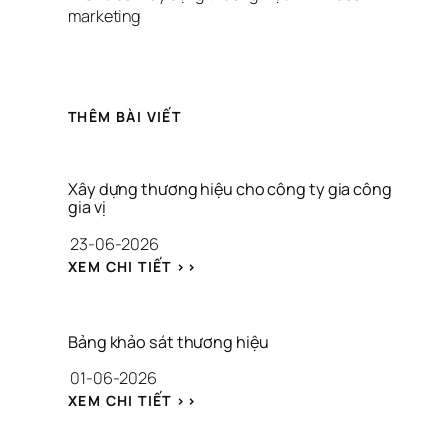
marketing
THÊM BÀI VIẾT
Xây dựng thương hiệu cho công ty gia công 
gia vị
23-06-2026
: 
XEM CHI TIẾT >>
X
Â
Y 
D
Bảng khảo sát thương hiệu
Ự
01-06-2026
N
G 
: 
XEM CHI TIẾT >>
T
B
H
Ả