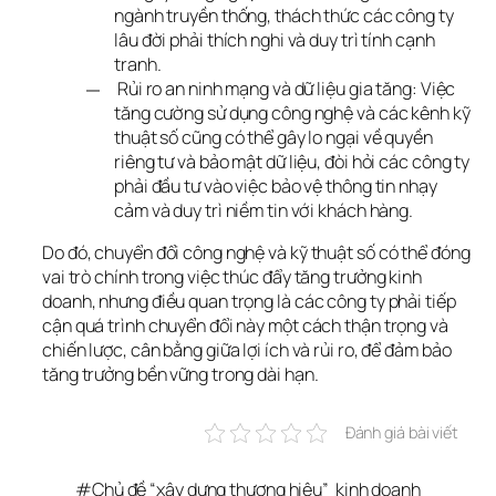
ngành truyền thống, thách thức các công ty
lâu đời phải thích nghi và duy trì tính cạnh
tranh.
Rủi ro an ninh mạng và dữ liệu gia tăng: Việc
tăng cường sử dụng công nghệ và các kênh kỹ
thuật số cũng có thể gây lo ngại về quyền
riêng tư và bảo mật dữ liệu, đòi hỏi các công ty
phải đầu tư vào việc bảo vệ thông tin nhạy
cảm và duy trì niềm tin với khách hàng.
Do đó, chuyển đổi công nghệ và kỹ thuật số có thể đóng 
vai trò chính trong việc thúc đẩy tăng trưởng kinh 
doanh, nhưng điều quan trọng là các công ty phải tiếp 
cận quá trình chuyển đổi này một cách thận trọng và 
chiến lược, cân bằng giữa lợi ích và rủi ro, để đảm bảo 
tăng trưởng bền vững trong dài hạn.
Đánh giá bài viết
#
Chủ đề “xây dựng thương hiệu”
kinh doanh