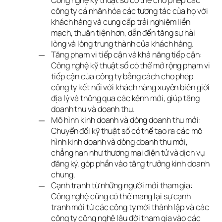
Công nghệ kỹ thuật số có thể cho phép các
công ty cá nhân hóa các tương tác của họ với
khách hàng và cung cấp trải nghiệm liền
mạch, thuận tiện hơn, dẫn đến tăng sự hài
lòng và lòng trung thành của khách hàng.
Tăng phạm vi tiếp cận và khả năng tiếp cận:
Công nghệ kỹ thuật số có thể mở rộng phạm vi
tiếp cận của công ty bằng cách cho phép
công ty kết nối với khách hàng xuyên biên giới
địa lý và thông qua các kênh mới, giúp tăng
doanh thu và doanh thu.
Mô hình kinh doanh và dòng doanh thu mới:
Chuyển đổi kỹ thuật số có thể tạo ra các mô
hình kinh doanh và dòng doanh thu mới,
chẳng hạn như thương mại điện tử và dịch vụ
đăng ký, góp phần vào tăng trưởng kinh doanh
chung.
Cạnh tranh từ những người mới tham gia:
Công nghệ cũng có thể mang lại sự cạnh
tranh mới từ các công ty mới thành lập và các
công ty công nghệ lâu đời tham gia vào các