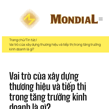
Chuyển 
đến 
phần 
nội 
dung
Trang chủ
/
Tin tức
/
Vai trò của xây dựng thương hiệu và tiếp thị trong tăng trưởng
kinh doanh là gì?
Vai trò của xây dựng 
thương hiệu và tiếp thị 
trong tăng trưởng kinh 
doanh là gì?