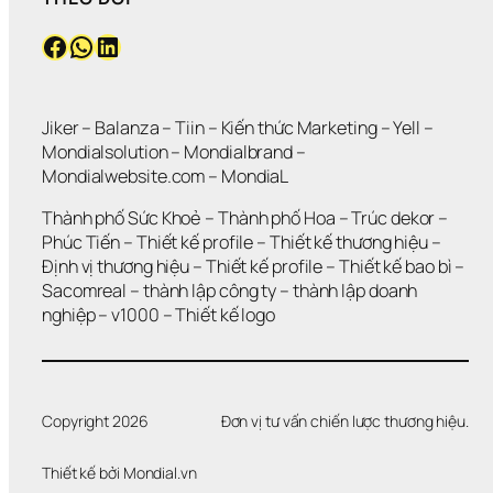
Ẫ
C
Facebook
WhatsApp
LinkedIn
N 
?
K
H
Ô
N
Jiker 
– 
Balanza
 – 
Tiin
 – 
Kiến thức Marketing
 – 
Yell
 – 
G 
Mondialsolution
 – 
Mondialbrand
 – 
G
Mondialwebsite.com
 – 
MondiaL
I
Ả
Thành phố Sức Khoẻ
 – 
Thành phố Hoa 
– 
Trúc dekor
 – 
I 
Phúc Tiến 
– 
Thiết kế profile
 – 
Thiết kế thương hiệu
 – 
Q
Định vị thương hiệu 
– 
Thiết kế profile
 – 
Thiết kế bao bì
 – 
U
Sacomreal
 – 
thành lập công ty
 – 
thành lập doanh 
Y
Ế
nghiệp
 – 
v1000
 – 
Thiết kế logo
T 
Đ
Ư
Ợ
C 
Copyright 2026
Đơn vị tư vấn chiến lược thương hiệu.
V
Ấ
Thiết kế bởi 
Mondial.vn
N 