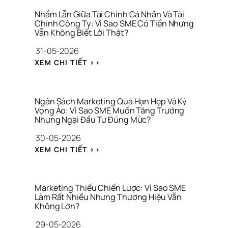
Ư
N
Ơ
G 
Nhầm Lẫn Giữa Tài Chính Cá Nhân Và Tài 
N
K
Chính Công Ty: Vì Sao SME Có Tiền Nhưng 
G 
Vẫn Không Biết Lời Thật?
H
H
Ả
31-05-2026
I
O 
Ệ
: 
S
XEM CHI TIẾT >>
U 
N
Á
C
H
T 
H
Ầ
T
O 
M 
H
Ngân Sách Marketing Quá Hạn Hẹp Và Kỳ 
C
L
Vọng Ảo: Vì Sao SME Muốn Tăng Trưởng 
Ư
Ô
Nhưng Ngại Đầu Tư Đúng Mức?
Ẫ
Ơ
N
N 
N
30-05-2026
G 
G
G 
T
: 
I
H
XEM CHI TIẾT >>
Y 
N
Ữ
I
G
G
A 
Ệ
I
Â
T
U
A 
N 
À
Marketing Thiếu Chiến Lược: Vì Sao SME 
C
S
Làm Rất Nhiều Nhưng Thương Hiệu Vẫn 
I 
Không Lớn?
Ô
Á
C
N
C
H
29-05-2026
G 
H 
Í