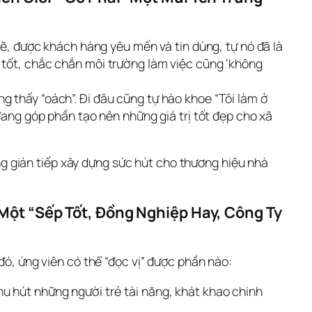
 được khách hàng yêu mến và tin dùng, tự nó đã là
 tốt, chắc chắn môi trường làm việc cũng ‘không
g thấy “oách”. Đi đâu cũng tự hào khoe “Tôi làm ở
đang góp phần tạo nên những giá trị tốt đẹp cho xã
 gián tiếp xây dựng sức hút cho thương hiệu nhà 
ột “Sếp Tốt, Đồng Nghiệp Hay, Công Ty 
đó, ứng viên có thể “đọc vị” được phần nào:
hu hút những người trẻ tài năng, khát khao chinh