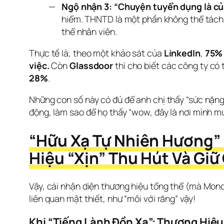
Ngộ nhận 3: “Chuyện tuyển dụng là củ
hiểm. THNTD là một phần không thể tách r
thể nhân viên.
Thực tế là, theo một khảo sát của 
LinkedIn
, 
75% 
việc.
 Còn 
Glassdoor
 thì cho biết các công ty c
28%
. 
Những con số này có đủ để anh chị thấy “sức nặng”
động, làm sao để họ thấy “wow, đây là nơi mình m
“Hữu Xạ Tự Nhiên Hương” 
Hiệu “Xịn” Thu Hút Và Gi
Vậy, cái nhận diện thương hiệu tổng thể (mà Mondi
liên quan mật thiết, như “môi với răng” vậy!
Khi “Tiếng Lành Đồn Xa”: Thương Hiệu