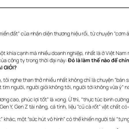
“miền đất” của nhận diện thương hiệu rồi, từ chuyện “cơm 
t khía cạnh mà nhiều doanh nghiệp, nhất là ở Việt Nam mì
ủa công ty trong thời đại này: 
Đó là làm thế nào để chí
I GIỎI?
, tôi nghe than thở nhiều nhất không chỉ là chuyện “bán s
ắt tìm người, người giỏi không tới, người tới không vừa ý” 
ơng cao, phúc lợi tốt” là xong. Ừ thì, “thực túc binh cườn
en Y, Gen Z tài năng, cá tính, liệu “củ cà rốt” vật chất có 
 khác, một “sức hút vô hình” có thể khiến người tài “tự n