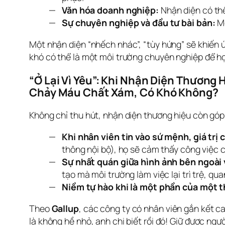
Văn hóa doanh nghiệp:
Nhận diện có thể
Sự chuyên nghiệp và đầu tư bài bản:
Mộ
Một nhận diện “nhếch nhác”, “tùy hứng” sẽ khiến ứn
khó có thể là một môi trường chuyên nghiệp để họ
“Ở Lại Vì Yêu”: Khi Nhận Diện Thương
Chảy Máu Chất Xám, Có Khó Không?
Không chỉ thu hút, nhận diện thương hiệu còn góp
Khi nhân viên tin vào sứ mệnh, giá trị 
thông nội bộ), họ sẽ cảm thấy công việc 
Sự nhất quán giữa hình ảnh bên ngoài 
tạo mà môi trường làm việc lại trì trệ, qua
Niềm tự hào khi là một phần của một 
Theo 
Gallup
, các công ty có nhân viên gắn kết c
là không hề nhỏ, anh chị biết rồi đó! Giữ được người