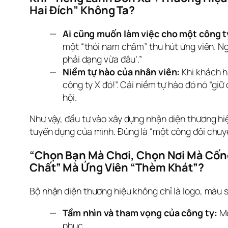
Hai Đích” Không Ta?
Ai cũng muốn làm việc cho một công ty
một “thỏi nam châm” thu hút ứng viên. Ng
phải dạng vừa đâu’.”
Niềm tự hào của nhân viên:
Khi khách h
công ty X đó!”. Cái niềm tự hào đó nó “gi
hội.
Như vậy, đầu tư vào xây dựng nhận diện thương hi
tuyển dụng của mình. Đúng là “một công đôi chuyện
“Chọn Bạn Mà Chơi, Chọn Nơi Mà Cống 
Chất” Mà Ứng Viên “Thèm Khát”?
Bộ nhận diện thương hiệu không chỉ là logo, màu sắ
Tầm nhìn và tham vọng của công ty:
Mộ
phục.