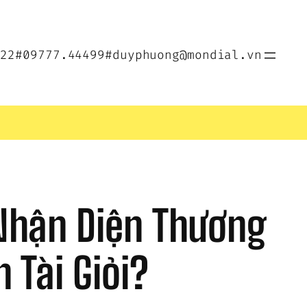
022
#09777.44499
#duyphuong@mondial.vn
Nhận Diện Thương 
 Tài Giỏi?