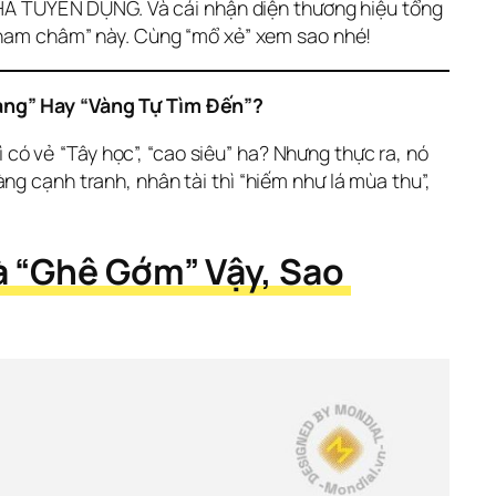
À TUYỂN DỤNG. Và cái nhận diện thương hiệu tổng 
ỏi nam châm” này. Cùng “mổ xẻ” xem sao nhé!
àng” Hay “Vàng Tự Tìm Đến”?
ó vẻ “Tây học”, “cao siêu” ha? Nhưng thực ra, nó 
g cạnh tranh, nhân tài thì “hiếm như lá mùa thu”, 
à “Ghê Gớm” Vậy, Sao 