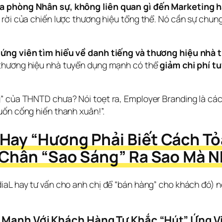
a phòng Nhân sự, không liên quan gì đến Marketing h
ời của chiến lược thương hiệu tổng thể. Nó cần sự chung
ứng viên tìm hiểu về danh tiếng và thương hiệu nhà t
ó thương hiệu nhà tuyển dụng mạnh có thể 
giảm chi phí 
 của THNTD chưa? Nói toẹt ra, Employer Branding là cách 
uốn cống hiến thanh xuân!”.
Hay “Hương Phải Biết Cách Tỏ
ữ Chân “Sao Sáng” Ra Sao Mà 
aL hay tư vấn cho anh chị để “bán hàng” cho khách đó) nó l
 Mạnh Với Khách Hàng Tự Khắc “Hút” Ứng Viê