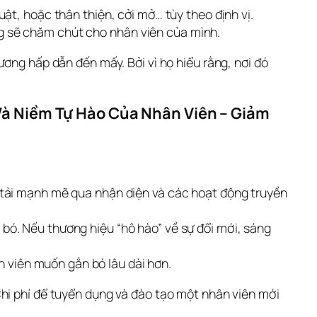
ật, hoặc thân thiện, cởi mở… tùy theo định vị.
 sẽ chăm chút cho nhân viên của mình.
ơng hấp dẫn đến mấy. Bởi vì họ hiểu rằng, nơi đó 
Và Niềm Tự Hào Của Nhân Viên – Giảm 
tải mạnh mẽ qua nhận diện và các hoạt động truyền
 bó. Nếu thương hiệu “hô hào” về sự đổi mới, sáng
 viên muốn gắn bó lâu dài hơn.
Chi phí để tuyển dụng và đào tạo một nhân viên mới 