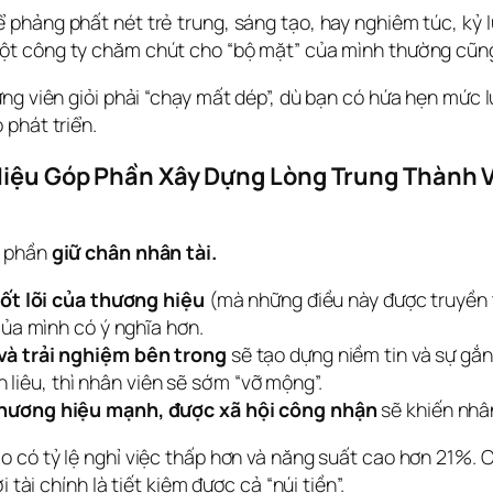
 phảng phất nét trẻ trung, sáng tạo, hay nghiêm túc, kỷ lu
t công ty chăm chút cho “bộ mặt” của mình thường cũng
g viên giỏi phải “chạy mất dép”, dù bạn có hứa hẹn mức lư
 phát triển.
 Hiệu Góp Phần Xây Dựng Lòng Trung Thành 
 phần 
giữ chân nhân tài.
cốt lõi của thương hiệu
(mà những điều này được truyền 
của mình có ý nghĩa hơn.
và trải nghiệm bên trong
sẽ tạo dựng niềm tin và sự gắn
n liêu, thì nhân viên sẽ sớm “vỡ mộng”.
thương hiệu mạnh, được xã hội công nhận
sẽ khiến nhân
ao có tỷ lệ nghỉ việc thấp hơn và năng suất cao hơn 21%. 
 tài chính là tiết kiệm được cả “núi tiền”.