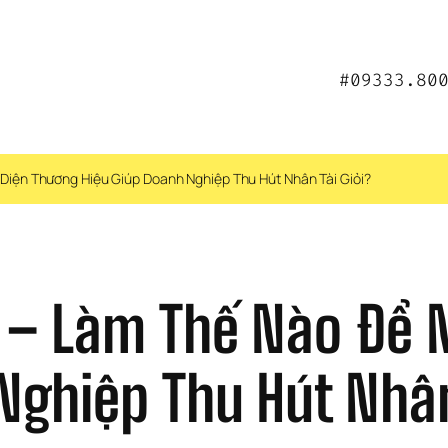
#09333.80
Diện Thương Hiệu Giúp Doanh Nghiệp Thu Hút Nhân Tài Giỏi?
 – Làm Thế Nào Để 
Nghiệp Thu Hút Nhân