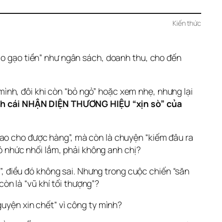
Kiến thức
áo gạo tiền” như ngân sách, doanh thu, cho đến 
nh, đôi khi còn “bỏ ngỏ” hoặc xem nhẹ, nhưng lại 
nh cái NHẬN DIỆN THƯƠNG HIỆU “xịn sò” của 
ao cho được hàng”, mà còn là chuyện “kiếm đâu ra 
nó nhức nhối lắm, phải không anh chị? 
g”, điều đó không sai. Nhưng trong cuộc chiến “săn 
còn là “vũ khí tối thượng”?
guyện xin chết” vì công ty mình?