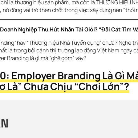
chỉ là thương hiệu sản phẩm, mà còn là THƯƠNG HIỆU NH
ó, nó đóng vai trò then chốt trong việc xây dựng nên “th
oanh Nghiệp Thu Hút Nhân Tài Giỏi? “Đãi Cát Tìm V
nding” hay “Thương hiệu Nhà Tuyển dụng” chưa? Nghe thì c
ất là trong bối cảnh thị trường lao động Việt Nam ngày càn
yer Branding là gì mà “ghê gớm” vậy?
.0: Employer Branding Là Gì M
ơ Là” Chưa Chịu “Chơi Lớn”?