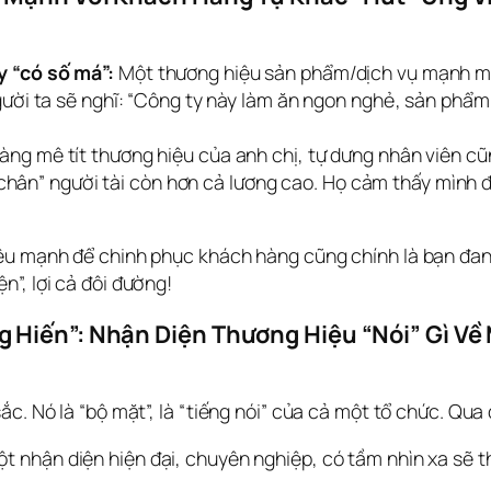
 “có số má”:
Một thương hiệu sản phẩm/dịch vụ mạnh mẽ,
ười ta sẽ nghĩ: “Công ty này làm ăn ngon nghẻ, sản phẩm
àng mê tít thương hiệu của anh chị, tự dưng nhân viên cũn
ữ chân” người tài còn hơn cả lương cao. Họ cảm thấy mình 
ệu mạnh để chinh phục khách hàng cũng chính là bạn đang
”, lợi cả đôi đường!
Hiến”: Nhận Diện Thương Hiệu “Nói” Gì Về M
c. Nó là “bộ mặt”, là “tiếng nói” của cả một tổ chức. Qua 
t nhận diện hiện đại, chuyên nghiệp, có tầm nhìn xa sẽ t