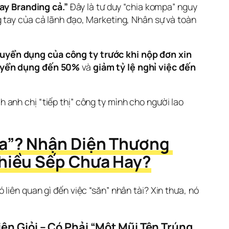
ay Branding cả.”
Đây là tư duy “chia kompa” nguy
 tay của cả lãnh đạo, Marketing, Nhân sự và toàn
uyển dụng của công ty trước khi nộp đơn xin 
tuyển dụng đến 50%
 và 
giảm tỷ lệ nghỉ việc đến 
anh chị “tiếp thị” công ty mình cho người lao 
a”? Nhận Diện Thương 
Nhiều Sếp Chưa Hay?
iên quan gì đến việc “săn” nhân tài? Xin thưa, nó 
n Giỏi – Có Phải “Một Mũi Tên Trúng 