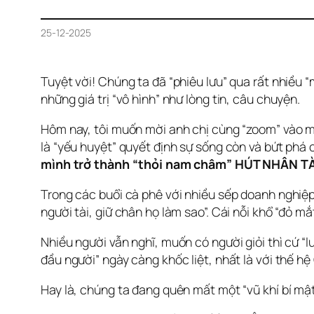
25-12-2025
Tuyệt vời! Chúng ta đã “phiêu lưu” qua rất nhiều 
những giá trị “vô hình” như lòng tin, câu chuyện. 
Hôm nay, tôi muốn mời anh chị cùng “zoom” vào mộ
là “yếu huyệt” quyết định sự sống còn và bứt phá c
mình trở thành “thỏi nam châm” HÚT NHÂN TÀ
Trong các buổi cà phê với nhiều sếp doanh nghiệp
người tài, giữ chân họ làm sao”. Cái nỗi khổ “đỏ m
Nhiều người vẫn nghĩ, muốn có người giỏi thì cứ “lư
đầu người” ngày càng khốc liệt, nhất là với thế hệ G
Hay là, chúng ta đang quên mất một “vũ khí bí mật”