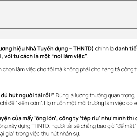
ương hiệu Nhà Tuyển dụng – THNTD)
 chính là 
danh tiế
, với tư cách là một “nơi làm việc”
. 
nên chọn làm việc cho tôi mà không phải cho hàng tá công t
đủ hút người tài rồi!”
Đúng là lương thưởng quan trọng, n
chỉ để “kiếm cơm”. Họ muốn một môi trường làm việc có văn
ện của mấy ‘ông lớn’, công ty ‘tép riu’ như mình thì c
động xây dựng THNTD, người tài sẽ chẳng bao giờ “để mắt”
i gia” trong việc thu hút nhân sự.