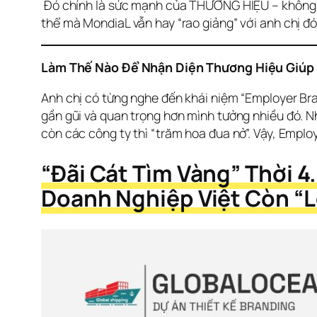
 Đó chính là sức mạnh của THƯƠNG HIỆU – không 
thể mà MondiaL vẫn hay “rao giảng” với anh chị đ
Làm Thế Nào Để Nhận Diện Thương Hiệu Giúp D
Anh chị có từng nghe đến khái niệm “Employer Bra
gần gũi và quan trọng hơn mình tưởng nhiều đó. Nh
còn các công ty thì “trăm hoa đua nở”. Vậy, Emplo
“Đãi Cát Tìm Vàng” Thời 4
Doanh Nghiệp Việt Còn “L