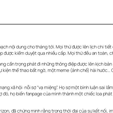
ch nội dung cho tháng tới. Mọi thứ được lên lịch chi tiết 
iệp được kiểm duyệt qua nhiều cấp. Mọi thứ đều an toàn, 
g cẩn trọng phát đi những thông điệp được lên kịch bản s
ự kiện thể thao bất ngờ, một meme (ảnh chế) hài hước… C
ạng xã hội: nỗi sợ “vạ miệng”. Họ sợ một bình luận sai lầ
ợ đó, họ biến fanpage của mình thành một chiếc loa phát 
on, đã chứng minh rằng trong thời đại của sự kết nối, im lặ