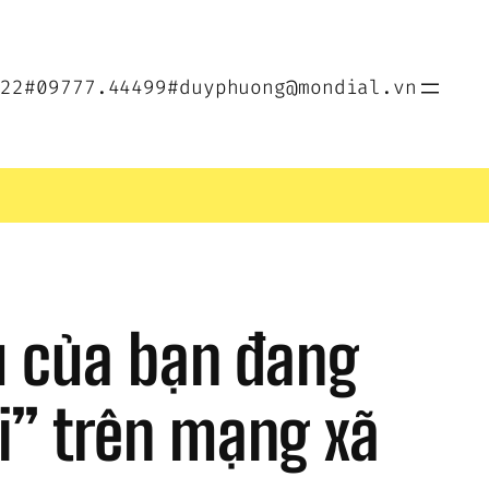
022
#09777.44499
#duyphuong@mondial.vn
u của bạn đang 
” trên mạng xã 