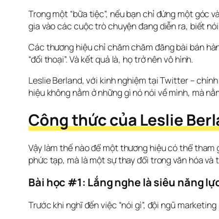
Trong một “bữa tiệc”, nếu bạn chỉ đứng một góc và 
gia vào các cuộc trò chuyện đang diễn ra, biết nói
Các thương hiệu chỉ chăm chăm đăng bài bán hàng
“đối thoại”. Và kết quả là, họ trở nên vô hình.
Leslie Berland, với kinh nghiệm tại Twitter – chín
hiệu không nằm ở những gì nó nói về mình, mà n
Công thức của Leslie Berl
Vậy làm thế nào để một thương hiệu có thể tham g
phức tạp, mà là một sự thay đổi trong văn hóa và t
Bài học #1: Lắng nghe là siêu năng lự
Trước khi nghĩ đến việc “nói gì”, đội ngũ marketing 