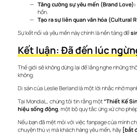
Tăng cường sự yêu mến (Brand Love):
hồn.
Tạo ra sự liên quan văn hóa (Cultural 
Sự kết nối và yêu mến này chính là nền tảng để 
si
Kết luận: Đã đến lúc ngừn
Thế giới sẽ không dừng lại để lắng nghe những thô
không.
Di sản của Leslie Berland là một lời nhắc nhở mạnh
Tại MondiaL, chúng tôi tin rằng một 
“Thiết Kế Si
hiệu sống động
, một bộ quy tắc ứng xử cho phép
Nếu bạn đã mệt mỏi với việc fanpage của mình chỉ
chuyện thú vị mà khách hàng yêu mến, hãy 
[bắt 