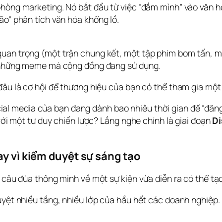
hòng marketing. Nó bắt đầu từ việc “đắm mình” vào văn hóa
ão” phân tích văn hóa khổng lồ.
an trọng (một trận chung kết, một tập phim bom tấn, một
ả những meme mà cộng đồng đang sử dụng.
đâu là cơ hội để thương hiệu của bạn có thể tham gia một
ial media của bạn đang dành bao nhiêu thời gian để “đăng 
 với một tư duy chiến lược? Lắng nghe chính là giai đoạn 
Di
ay vì kiểm duyệt sự sáng tạo
 câu đùa thông minh về một sự kiện vừa diễn ra có thể tạo b
uyệt nhiều tầng, nhiều lớp của hầu hết các doanh nghiệp. 