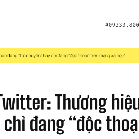
#09333.80
 bạn đang “trò chuyện” hay chỉ đang “độc thoại” trên mạng xã hội?
Twitter: Thương hiệ
 chỉ đang “độc thoại