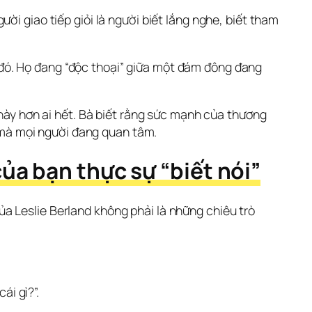
i giao tiếp giỏi là người biết lắng nghe, biết tham 
đó. Họ đang “độc thoại” giữa một đám đông đang 
 này hơn ai hết. Bà biết rằng sức mạnh của thương 
mà mọi người đang quan tâm.
ủa bạn thực sự “biết nói”
 Leslie Berland không phải là những chiêu trò 
ái gì?”.