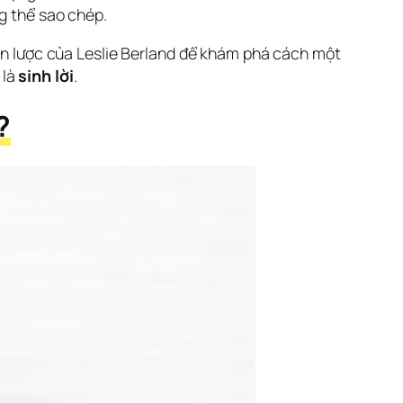
ng thể sao chép.
iến lược của Leslie Berland để khám phá cách một 
là 
sinh lời
.
?