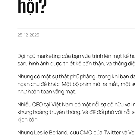
hội?
25-12-2025
Đội ngũ marketing của bạn vừa trình lên một kế hoạ
sẵn, hình ảnh được thiết kế cẩn thận, và thông đ
Nhưng có một sự thật phũ phàng: trong khi bạn đan
ngàn chủ đề khác. Một bộ phim mới ra mắt, một s
như hoàn toàn vắng mặt.
Nhiều CEO tại Việt Nam có một nỗi sợ cố hữu với m
khủng hoảng truyền thông. Và để đối phó với nỗi s
kịch bản.
Nhưng Leslie Berland, cựu CMO của Twitter và Veriz