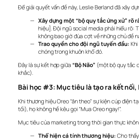
Để giải quyết vấn đề này, Leslie Berland đã xây dự
Xây dựng một “bộ quy tắc ứng xử” rõ r
hiệu]. Đội ngũ social media phải hiểu rõ:
không bao giờ đùa cợt về những chủ đề 
Trao quyền cho đội ngũ tuyến đầu:
Khi
chóng trong khuôn khổ đó.
Đây là sự kết hợp giữa 
“Bộ Não”
 (một bộ quy tắc 
khắc).
Bài học #3: Mục tiêu là tạo ra kết nối
Khi thương hiệu Oreo “ăn theo” sự kiện cúp điện t
tối), họ không hề kêu gọi “Mua Oreo ngay!”.
Mục tiêu của marketing trong thời gian thực không
Thể hiện cá tính thương hiệu:
Cho thấy 