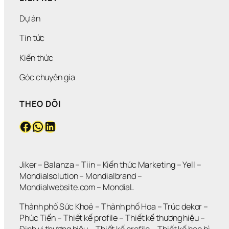
Dự án
Tin tức
Kiến thức
Góc chuyên gia
THEO DÕI
Facebook
WhatsApp
LinkedIn
Jiker 
– 
Balanza
 – 
Tiin
 – 
Kiến thức Marketing
 – 
Yell
 – 
Mondialsolution
 – 
Mondialbrand
 – 
Mondialwebsite.com
 – 
MondiaL
Thành phố Sức Khoẻ
 – 
Thành phố Hoa 
– 
Trúc dekor
 – 
Phúc Tiến 
– 
Thiết kế profile
 – 
Thiết kế thương hiệu
 – 
Định vị thương hiệu 
– 
Thiết kế profile
 – 
Thiết kế bao bì
 – 