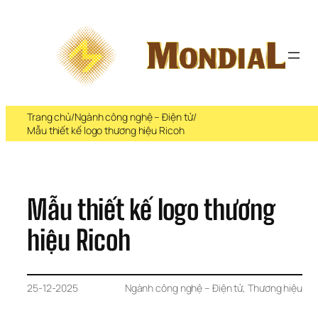
Chuyển 
đến 
phần 
nội 
dung
Trang chủ
/
Ngành công nghệ – Điện tử
/
Mẫu thiết kế logo thương hiệu Ricoh
Mẫu thiết kế logo thương 
hiệu Ricoh
25-12-2025
Ngành công nghệ – Điện tử
, 
Thương hiệu