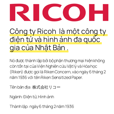
Công ty Ricoh  là một công ty 
điện tử và hình ảnh đa quốc 
gia của Nhật Bản .
Nó được thành lập bởi bộ phận thương mại hiện không 
còn tồn tại của Viện Nghiên cứu Vật lý và Hóa học 
(Riken) được gọi là Riken Concern, vào ngày 6 tháng 2 
năm 1936 với tên Riken Sensitized Paper.
Tên bản địa: 株式会社リコー
Ngành: Điện tử, Hình ảnh
Thành lập: ngày 6 tháng 2 năm 1936