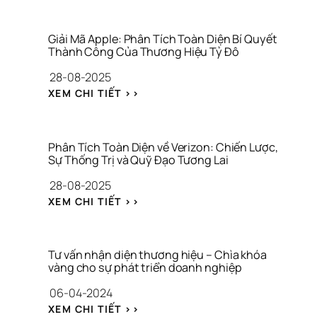
Giải Mã Apple: Phân Tích Toàn Diện Bí Quyết 
Thành Công Của Thương Hiệu Tỷ Đô
28-08-2025
: 
XEM CHI TIẾT >>
G
I
Ả
I 
Phân Tích Toàn Diện về Verizon: Chiến Lược, 
M
Sự Thống Trị và Quỹ Đạo Tương Lai
Ã 
28-08-2025
A
P
: 
XEM CHI TIẾT >>
P
P
L
H
E
Â
: 
N 
Tư vấn nhận diện thương hiệu – Chìa khóa 
P
T
vàng cho sự phát triển doanh nghiệp
H
Í
06-04-2024
Â
C
N 
H 
: 
XEM CHI TIẾT >>