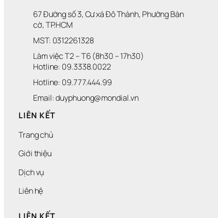
Ư
I
Ơ
Ể
67 Đường số 3, Cư xá Đô Thành, Phường Bàn 
N
N 
cờ, TP.HCM
G 
D
L
O
MST: 0312261328
A
A
Làm việc T2 – T6 (8h30 – 17h30)
I
N
H 
Hotline: 09.3338.0022 
N
Hotline: 09.777.444.99
G
H
Email: duyphuong@mondial.vn
I
Ệ
LIÊN KẾT
P
Trang chủ
Giới thiệu
Dịch vụ
Liên hệ
LIÊN KẾT