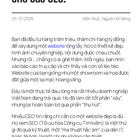
25-12-2025
Kiến thức
, 
Người nổi tiếng
Bạn đã đầu tư hàng trăm triệu, thậm chí hàng tỷ đồng 
để xây dựng một 
website 
lộng lẫy. Nó có thiết kế đẹp, 
hình ảnh chuyên nghiệp, nội dung được chau chuốt. 
Nhưng rồi… chẳng có ai ghé thăm. Mỗi ngày, bạn nhìn 
vào báo cáo truy cập và chỉ thấy vài con số lèo tèo. 
Website của bạn giống như một showroom xa hoa được 
đặt giữa một sa mạc hoang vắng.
Đây là một thực tế đau lòng mà rất nhiều doanh nghiệp 
Việt Nam đang trải qua. Họ đã làm rất tốt phần “xây”, 
nhưng lại hoàn toàn bỏ qua phần “thu hút”.
Nhiều CEO tin rằng chỉ cần có một website đẹp là đủ. 
Họ xem SEO (Tối ưu hóa Công cụ Tìm kiếm) là một thứ 
gì đó quá kỹ thuật, một “ma thuật hắc ám” của dân IT, 
hoặc tệ hơn, là một chi phí không cần thiết.