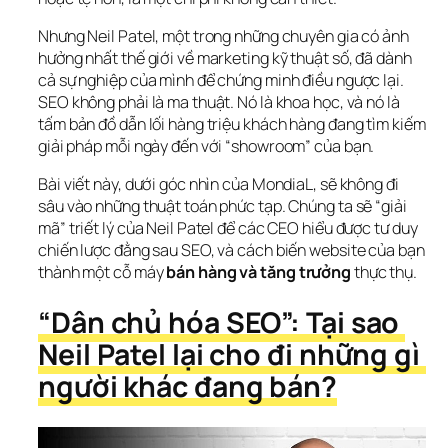
Nhưng Neil Patel, một trong những chuyên gia có ảnh 
hưởng nhất thế giới về marketing kỹ thuật số, đã dành 
cả sự nghiệp của mình để chứng minh điều ngược lại. 
SEO không phải là ma thuật. Nó là khoa học, và nó là 
tấm bản đồ dẫn lối hàng triệu khách hàng đang tìm kiếm 
giải pháp mỗi ngày đến với “showroom” của bạn.
Bài viết này, dưới góc nhìn của MondiaL, sẽ không đi 
sâu vào những thuật toán phức tạp. Chúng ta sẽ “giải 
mã” triết lý của Neil Patel để các CEO hiểu được tư duy 
chiến lược đằng sau SEO, và cách biến website của bạn 
thành một cỗ máy 
bán hàng và tăng trưởng
 thực thụ.
“Dân chủ hóa SEO”: Tại sao 
Neil Patel lại cho đi những gì 
người khác đang bán?