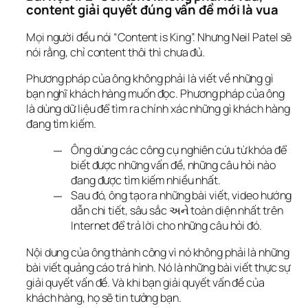
content giải quyết đúng vấn đề mới là vua
Mọi người đều nói “Content is King”. Nhưng Neil Patel sẽ 
nói rằng, chỉ content thôi thì chưa đủ.
Phương pháp của ông không phải là viết về những gì 
bạn 
nghĩ
 khách hàng muốn đọc. Phương pháp của ông 
là dùng dữ liệu để tìm ra chính xác những gì khách hàng 
đang 
tìm kiếm
.
Ông dùng các công cụ nghiên cứu từ khóa để
biết được những vấn đề, những câu hỏi nào
đang được tìm kiếm nhiều nhất.
Sau đó, ông tạo ra những bài viết, video hướng
dẫn chi tiết, sâu sắc અને toàn diện nhất trên
Internet để trả lời cho những câu hỏi đó.
Nội dung của ông thành công vì nó không phải là những 
bài viết quảng cáo trá hình. Nó là những bài viết thực sự 
giải quyết vấn đề. Và khi bạn giải quyết vấn đề của 
khách hàng, họ sẽ tin tưởng bạn.