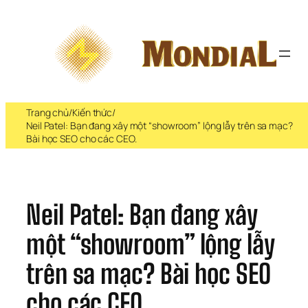
Chuyển 
đến 
phần 
nội 
dung
Trang chủ
/
Kiến thức
/
Neil Patel: Bạn đang xây một “showroom” lộng lẫy trên sa mạc?
Bài học SEO cho các CEO.
Neil Patel: Bạn đang xây 
một “showroom” lộng lẫy 
trên sa mạc? Bài học SEO 
cho các CEO.