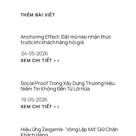
THÊM BÀI VIẾT
Anchoring Effect: Đặt mỏ neo nhận thức 
trước khi khách hàng hỏi giá
24-05-2026
: 
XEM CHI TIẾT >>
A
N
C
H
Social Proof Trong Xây Dựng Thương Hiệu: 
O
Niềm Tin Không Đến Từ Lời Hứa
R
19-05-2026
I
N
: 
XEM CHI TIẾT >>
G 
S
E
O
F
C
F
I
Hiệu Ứng Zeigarnik: ‘Vòng Lặp Mở’ Giữ Chân 
E
A
Khách Hàng