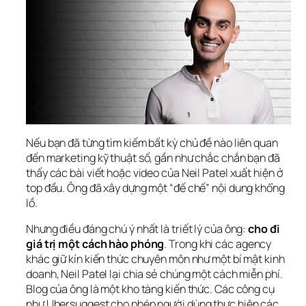
Nếu bạn đã từng tìm kiếm bất kỳ chủ đề nào liên quan 
đến marketing kỹ thuật số, gần như chắc chắn bạn đã 
thấy các bài viết hoặc video của Neil Patel xuất hiện ở 
top đầu. Ông đã xây dựng một “đế chế” nội dung khổng 
lồ.
Nhưng điều đáng chú ý nhất là triết lý của ông: 
cho đi 
giá trị một cách hào phóng
. Trong khi các agency 
khác giữ kín kiến thức chuyên môn như một bí mật kinh 
doanh, Neil Patel lại chia sẻ chúng một cách miễn phí. 
Blog của ông là một kho tàng kiến thức. Các công cụ 
như Ubersuggest cho phép người dùng thực hiện các 