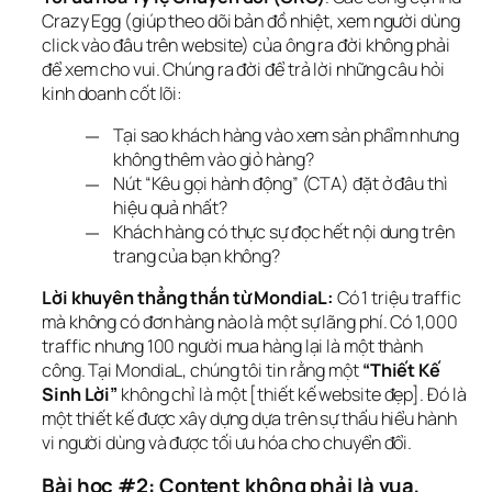
Crazy Egg (giúp theo dõi bản đồ nhiệt, xem người dùng 
click vào đâu trên website) của ông ra đời không phải 
để xem cho vui. Chúng ra đời để trả lời những câu hỏi 
kinh doanh cốt lõi:
Tại sao khách hàng vào xem sản phẩm nhưng
không thêm vào giỏ hàng?
Nút “Kêu gọi hành động” (CTA) đặt ở đâu thì
hiệu quả nhất?
Khách hàng có thực sự đọc hết nội dung trên
trang của bạn không?
Lời khuyên thẳng thắn từ MondiaL:
 Có 1 triệu traffic 
mà không có đơn hàng nào là một sự lãng phí. Có 1,000 
traffic nhưng 100 người mua hàng lại là một thành 
công. Tại MondiaL, chúng tôi tin rằng một 
“Thiết Kế 
Sinh Lời”
 không chỉ là một [thiết kế website đẹp]. Đó là 
một thiết kế được xây dựng dựa trên sự thấu hiểu hành 
vi người dùng và được tối ưu hóa cho chuyển đổi.
Bài học #2: Content không phải là vua, 