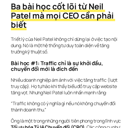
Ba bài học cốt lõi từ Neil 
Patel mà mọi CEO cần phải 
biết
Triết lý của Neil Patel không chỉ dừng lại ở việc tạo nội 
dung. Nó là một hệ thống tư duy toàn diện về tăng 
trưởng kỹ thuật số.
Bài học #1: Traffic chỉ là sự khởi đầu, 
chuyển đổi mới là đích đến
Nhiều doanh nghiệp ám ảnh với việc tăng traffic (lượt 
truy cập). Họ tự hào khi thấy biểu đồ truy cập website 
tăng vọt. Nhưng Neil Patel luôn nhấn mạnh rằng:
“Traffic không có ý nghĩa gì nếu nó không chuyển đổi 
thành doanh thu.”
Ông là một trong những người tiên phong trong lĩnh vực 
Tối ưu hóa Tỷ lệ Chuyển đổi (CRO)
. Các công cụ như 