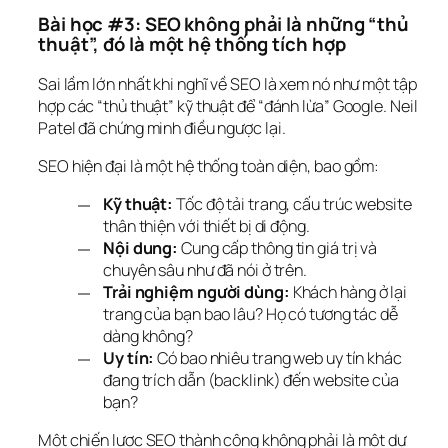
Bài học #3: SEO không phải là những “thủ 
thuật”, đó là một hệ thống tích hợp
Sai lầm lớn nhất khi nghĩ về SEO là xem nó như một tập 
hợp các “thủ thuật” kỹ thuật để “đánh lừa” Google. Neil 
Patel đã chứng minh điều ngược lại.
SEO hiện đại là một hệ thống toàn diện, bao gồm:
Kỹ thuật:
Tốc độ tải trang, cấu trúc website
thân thiện với thiết bị di động.
Nội dung:
Cung cấp thông tin giá trị và
chuyên sâu như đã nói ở trên.
Trải nghiệm người dùng:
Khách hàng ở lại
trang của bạn bao lâu? Họ có tương tác dễ
dàng không?
Uy tín:
Có bao nhiêu trang web uy tín khác
đang trích dẫn (backlink) đến website của
bạn?
Một chiến lược SEO thành công không phải là một dự 