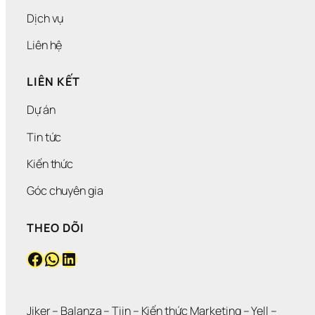
Á
C
Dịch vụ
H 
H
Liên hệ
À
N
LIÊN KẾT
G
Dự án
Tin tức
Kiến thức
Góc chuyên gia
THEO DÕI
Facebook
WhatsApp
LinkedIn
Jiker 
– 
Balanza
 – 
Tiin
 – 
Kiến thức Marketing
 – 
Yell
 – 