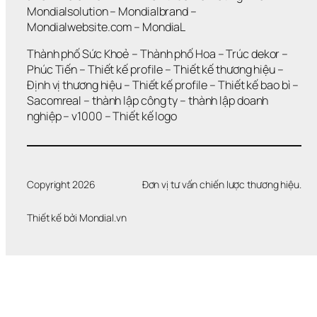
Mondialsolution
 – 
Mondialbrand
 – 
Mondialwebsite.com
 – 
MondiaL
Thành phố Sức Khoẻ
 – 
Thành phố Hoa 
– 
Trúc dekor
 – 
Phúc Tiến 
– 
Thiết kế profile
 – 
Thiết kế thương hiệu
 – 
Định vị thương hiệu 
– 
Thiết kế profile
 – 
Thiết kế bao bì
 – 
Sacomreal
 – 
thành lập công ty
 – 
thành lập doanh 
nghiệp
 – 
v1000
 – 
Thiết kế logo
Copyright 2026
Đơn vị tư vấn chiến lược thương hiệu.
Thiết kế bởi 
Mondial.vn