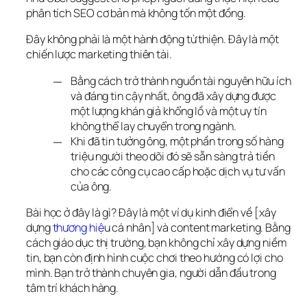
phân tích SEO cơ bản mà không tốn một đồng.
Đây không phải là một hành động từ thiện. Đây là một 
chiến lược marketing thiên tài.
Bằng cách trở thành nguồn tài nguyên hữu ích
và đáng tin cậy nhất, ông đã xây dựng được
một lượng khán giả khổng lồ và một uy tín
không thể lay chuyển trong ngành.
Khi đã tin tưởng ông, một phần trong số hàng
triệu người theo dõi đó sẽ sẵn sàng trả tiền
cho các công cụ cao cấp hoặc dịch vụ tư vấn
của ông.
Bài học ở đây là gì? Đây là một ví dụ kinh điển về [xây 
dựng 
thương hiệ
u cá nhân] và content marketing. Bằng 
cách giáo dục thị trường, bạn không chỉ xây dựng niềm 
tin, bạn còn định hình cuộc chơi theo hướng có lợi cho 
mình. Bạn trở thành chuyên gia, người dẫn đầu trong 
tâm trí khách hàng.