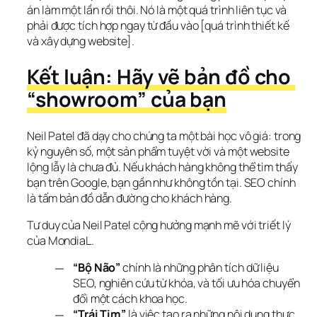
án làm một lần rồi thôi. Nó là một quá trình liên tục và 
phải được tích hợp ngay từ đầu vào [quá trình thiết kế 
và xây dựng website].
Kết luận: Hãy vẽ bản đồ cho 
“showroom” của bạn
Neil Patel đã dạy cho chúng ta một bài học vô giá: trong 
kỷ nguyên số, một sản phẩm tuyệt vời và một website 
lộng lẫy là chưa đủ. Nếu khách hàng không thể tìm thấy 
bạn trên Google, bạn gần như không tồn tại. SEO chính 
là tấm bản đồ dẫn đường cho khách hàng.
Tư duy của Neil Patel cộng hưởng mạnh mẽ với triết lý 
của MondiaL.
“Bộ Não”
chính là những phân tích dữ liệu
SEO, nghiên cứu từ khóa, và tối ưu hóa chuyển
đổi một cách khoa học.
“Trái Tim”
là việc tạo ra những nội dung thực