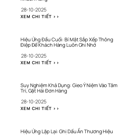
C
L 
28-10-2025
T
P
: 
R
: 
XEM CHI TIẾT >>
Đ
O
H
Ặ
O
I
T 
F 
Ệ
M
T
U 
Hiệu Ứng Đầu Cuối: Bí Mật Sắp Xếp Thông 
Ỏ 
R
Ứ
Điệp Để Khách Hàng Luôn Ghi Nhớ
N
O
N
28-10-2025
E
N
G 
O 
G 
Z
: 
XEM CHI TIẾT >>
N
X
E
H
H
Â
I
I
Ậ
Y 
G
Ệ
N 
D
A
U 
Suy Nghiệm Khả Dụng: Gieo Ý Niệm Vào Tâm 
T
Ự
R
Ứ
Trí, Gặt Hái Đơn Hàng
H
N
N
N
28-10-2025
Ứ
G 
I
G 
C 
T
K
Đ
: 
XEM CHI TIẾT >>
T
H
: 
Ầ
S
R
Ư
‘
U 
U
Ư
Ơ
V
C
Y 
Ớ
N
Ò
U
N
Hiệu Ứng Lặp Lại: Ghi Dấu Ấn Thương Hiệu 