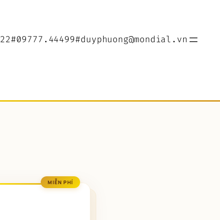
022
#09777.44499
#duyphuong@mondial.vn
MIỄN PHÍ