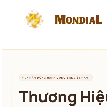
Chuyển 
đến 
phần 
nội 
dung
17+ NĂM ĐỒNG HÀNH CÙNG SME VIỆT NAM
Thương Hiệ