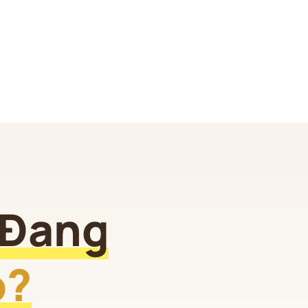
 Đang
o?