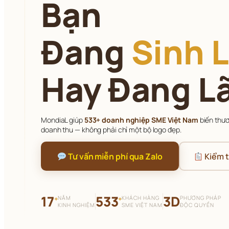
Bạn
Đang 
Sinh L
Hay Đang L
MondiaL giúp 
533+ doanh nghiệp SME Việt Nam
 biến thư
doanh thu — không phải chỉ một bộ logo đẹp.
 Tư vấn miễn phí qua Zalo
 Kiểm 
17
533
3D
NĂM
KHÁCH HÀNG
PHƯƠNG PHÁP
+
+
KINH NGHIỆM
SME VIỆT NAM
ĐỘC QUYỀN