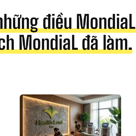
những điều MondiaL 
ch MondiaL đã làm.