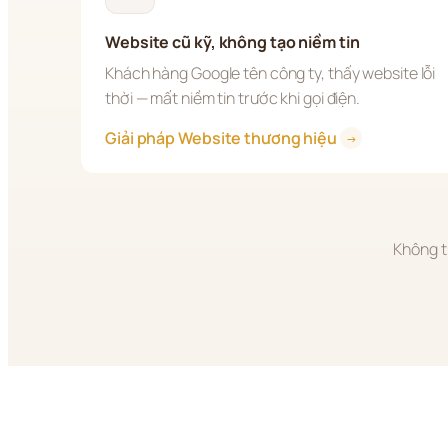
Website cũ kỹ, không tạo niềm tin
Khách hàng Google tên công ty, thấy website lỗi 
thời — mất niềm tin trước khi gọi điện.
Giải pháp Website thương hiệu 
→
Không t