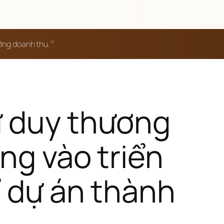
“
ưởng doanh thu.
 duy thương 
ng vào triển 
ể dự án thành 