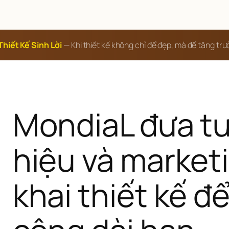
Thiết Kế Sinh Lời
— Khi thiết kế không chỉ để đẹp, mà để tăng tr
MondiaL đưa tư
hiệu và marketi
khai thiết kế đ