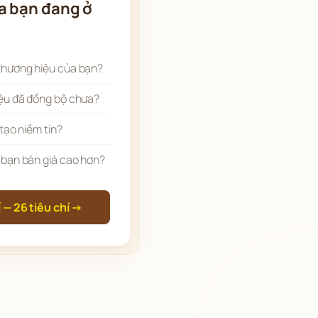
a bạn đang ở
thương hiệu của bạn?
ệu đã đồng bộ chưa?
tạo niềm tin?
 bạn bán giá cao hơn?
 — 26 tiêu chí →