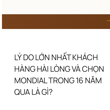
“
LÝ DO LỚN NHẤT KHÁCH 
HÀNG HÀI LÒNG VÀ CHỌN 
MONDIAL TRONG 16 NĂM 
QUA LÀ GÌ?