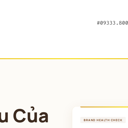
#09333.80
u Của 
BRAND HEALTH CHECK