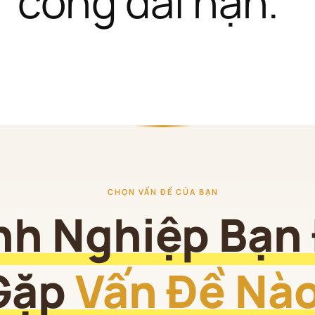
công dài hạn.
CHỌN VẤN ĐỀ CỦA BẠN
nh Nghiệp Bạn
Gặp 
Vấn Đề Nà