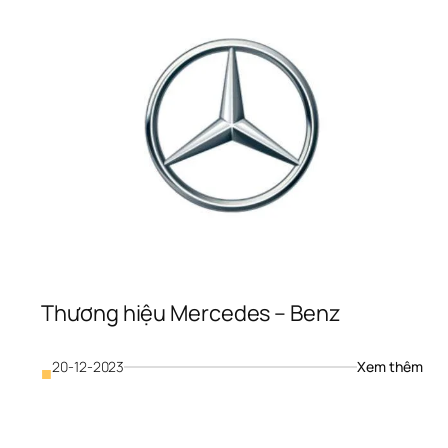
Thương hiệu Mercedes – Benz
: 
20-12-2023
Xem thêm
■
Thư
hương 
hiệu
iệu 
Mer
BMW
– 