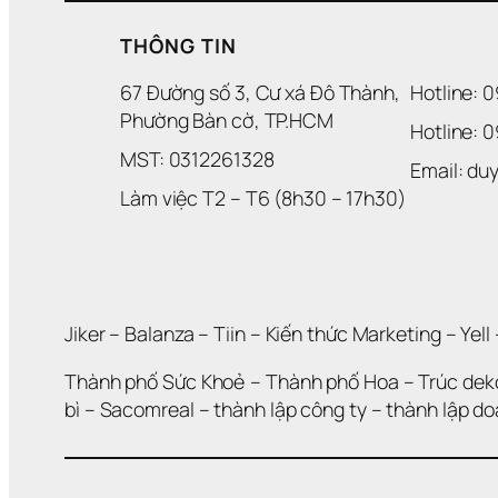
THÔNG TIN
67 Đường số 3, Cư xá Đô Thành, 
Hotline: 
Phường Bàn cờ, TP.HCM
Hotline: 
MST: 0312261328
Email: d
Làm việc T2 – T6 (8h30 – 17h30)
Jiker 
– 
Balanza
 – 
Tiin
 – 
Kiến thức Marketing
 – 
Yell
 
Thành phố Sức Khoẻ
 – 
Thành phố Hoa 
– 
Trúc dek
bì
 – 
Sacomreal
 – 
thành lập công ty
 – 
thành lập d