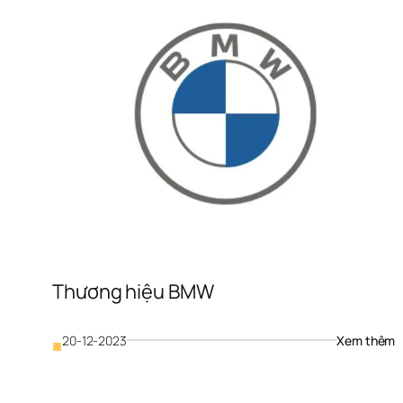
Thương hiệu BMW
: 
20-12-2023
Xem thêm
■
T
h