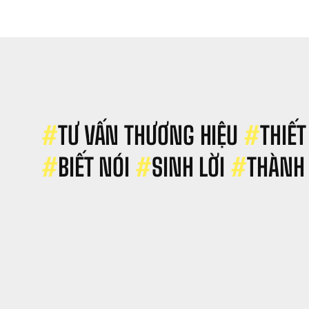
Ben
#
TƯ VẤN THƯƠNG HIỆU 
#
THIẾT
#
BIẾT NÓI 
#
SINH LỜI 
#
THÀNH