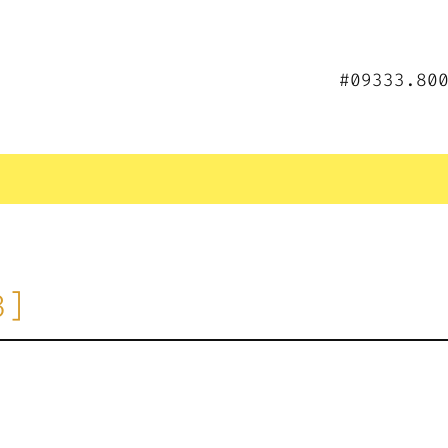
#09333.80
3]