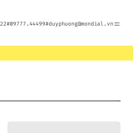
022
#09777.44499
#duyphuong@mondial.vn