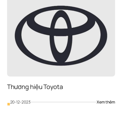
Thương hiệu Toyota
: 
20-12-2023
Xem thêm
■
Thương
ơng 
hiệu 
 
Toyot
cedes 