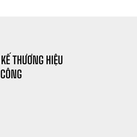
z
 KẾ THƯƠNG HIỆU 
 CÔNG