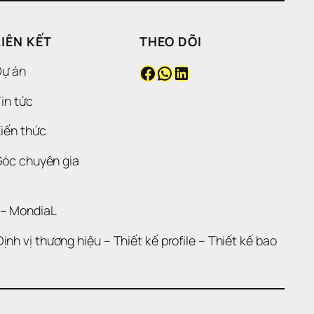
LIÊN KẾT
THEO DÕI
Facebook
WhatsApp
LinkedIn
Dự án
in tức
iến thức
Góc chuyên gia
 – 
MondiaL
Định vị thương hiệu 
– 
Thiết kế profile
 – 
Thiết kế bao 