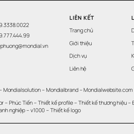
LIÊN KẾT
09.3338.0022 
Trang chủ
09.777.444.99
Giới thiệu
T
uyphuong@mondial.vn
Dịch vụ
K
Liên hệ
– 
Mondialsolution
 – 
Mondialbrand
 – 
Mondialwebsite.com
or
 – 
Phúc Tiến 
– 
Thiết kế profile
 – 
Thiết kế thương hiệu
 – 
oanh nghiệp
 – 
v1000
 – 
Thiết kế logo