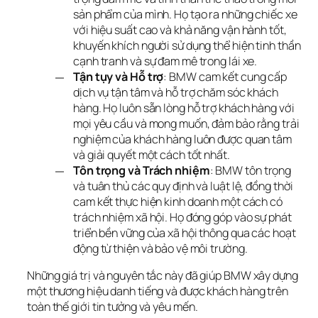
sản phẩm của mình. Họ tạo ra những chiếc xe
với hiệu suất cao và khả năng vận hành tốt,
khuyến khích người sử dụng thể hiện tinh thần
cạnh tranh và sự đam mê trong lái xe.
Tận tụy và Hỗ trợ
: BMW cam kết cung cấp
dịch vụ tận tâm và hỗ trợ chăm sóc khách
hàng. Họ luôn sẵn lòng hỗ trợ khách hàng với
mọi yêu cầu và mong muốn, đảm bảo rằng trải
nghiệm của khách hàng luôn được quan tâm
và giải quyết một cách tốt nhất.
Tôn trọng và Trách nhiệm
: BMW tôn trọng
và tuân thủ các quy định và luật lệ, đồng thời
cam kết thực hiện kinh doanh một cách có
trách nhiệm xã hội. Họ đóng góp vào sự phát
triển bền vững của xã hội thông qua các hoạt
động từ thiện và bảo vệ môi trường.
Những giá trị và nguyên tắc này đã giúp BMW xây dựng 
một thương hiệu danh tiếng và được khách hàng trên 
toàn thế giới tin tưởng và yêu mến.