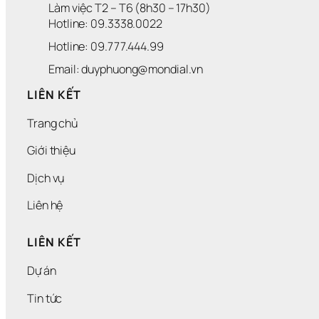
Làm việc T2 – T6 (8h30 – 17h30)
I
N
H 
Hotline: 09.3338.0022 
N
Hotline: 09.777.444.99
G
H
Email: duyphuong@mondial.vn
I
Ệ
LIÊN KẾT
P
Trang chủ
Giới thiệu
Dịch vụ
Liên hệ
LIÊN KẾT
Dự án
Tin tức