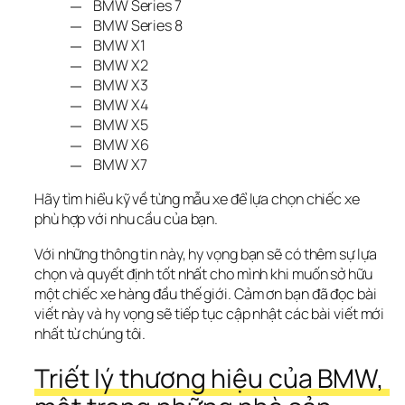
BMW Series 7
BMW Series 8
BMW X1
BMW X2
BMW X3
BMW X4
BMW X5
BMW X6
BMW X7
Hãy tìm hiểu kỹ về từng mẫu xe để lựa chọn chiếc xe 
phù hợp với nhu cầu của bạn.
Với những thông tin này, hy vọng bạn sẽ có thêm sự lựa 
chọn và quyết định tốt nhất cho mình khi muốn sở hữu 
một chiếc xe hàng đầu thế giới. Cảm ơn bạn đã đọc bài 
viết này và hy vọng sẽ tiếp tục cập nhật các bài viết mới 
nhất từ chúng tôi.
Triết lý thương hiệu của BMW, 