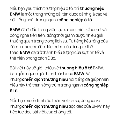
Nếu bạn yêu thích thương hiệu ô tô, thì 
thương hiệu 
BMW
 là một trong những cái tên được đánh giá cao và 
nổi tiếng nhất trong ngành 
công nghiệp ô tô
. 
BMW
 đã đi đầu trong việc tạo ra các thiết kế xe hơi và 
công nghệ tiên tiến, đồng thời giành được nhiều giải 
thưởng quan trọng trong lịch sử. Từ tiếng kêu rống của 
động cơ xe cho đến đặc trưng của dòng xe thể 
thao, 
BMW
 đã trở thành biểu tượng của sự tinh tế và 
thể hiện phong cách Đức.
Bài viết này sẽ giới thiệu về 
thương hiệu ô tô
 BMW, 
bao gồm nguồn gốc hình thành của 
BMW
. Và 
những 
chiến dịch thương hiệu
 nổi tiếng đã giúp nhãn 
hiệu này trở thành ông trùm trong ngành 
công nghiệp 
ô tô
.
Nếu bạn muốn tìm hiểu thêm về lịch sử, dòng xe và 
những 
chiến dịch thương hiệu
 độc đáo của BMW, hãy 
tiếp tục đọc bài viết của chúng tôi.