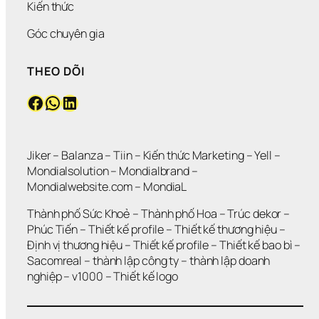
Kiến thức
Góc chuyên gia
THEO DÕI
Facebook
WhatsApp
LinkedIn
Jiker 
– 
Balanza
 – 
Tiin
 – 
Kiến thức Marketing
 – 
Yell
 – 
Mondialsolution
 – 
Mondialbrand
 – 
Mondialwebsite.com
 – 
MondiaL
Thành phố Sức Khoẻ
 – 
Thành phố Hoa 
– 
Trúc dekor
 – 
Phúc Tiến 
– 
Thiết kế profile
 – 
Thiết kế thương hiệu
 – 
Định vị thương hiệu 
– 
Thiết kế profile
 – 
Thiết kế bao bì
 – 
Sacomreal
 – 
thành lập công ty
 – 
thành lập doanh 
nghiệp
 – 
v1000
 – 
Thiết kế logo