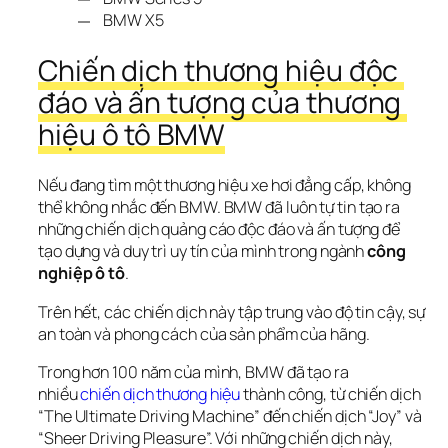
BMW X5
Chiến dịch thương hiệu độc 
đáo và ấn tượng của thương 
hiệu ô tô BMW
Nếu đang tìm một thương hiệu xe hơi đẳng cấp, không 
thể không nhắc đến BMW. BMW đã luôn tự tin tạo ra 
những chiến dịch quảng cáo độc đáo và ấn tượng để 
tạo dựng và duy trì uy tín của mình trong ngành 
công 
nghiệp ô tô
. 
Trên hết, các chiến dịch này tập trung vào độ tin cậy, sự 
an toàn và phong cách của sản phẩm của hãng.
Trong hơn 100 năm của mình, BMW đã tạo ra 
nhiều 
chiến dịch thương hiệu
 thành công, từ chiến dịch 
“The Ultimate Driving Machine” đến chiến dịch “Joy” và 
“Sheer Driving Pleasure”. Với những chiến dịch này, 