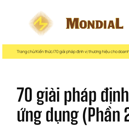
Chuyển 
đến 
phần 
nội 
dung
Trang chủ
/
Kiến thức
/
70 giải pháp định vị thương hiệu cho doa
70 giải pháp định
ứng dụng (Phần 