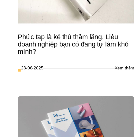
Phức tạp là kẻ thù thầm lặng. Liệu 
doanh nghiệp bạn có đang tự làm khó 
mình?
: 
23-06-2025
Xem thêm
■
P
t
là
k
t
t
l
L
d
n
b