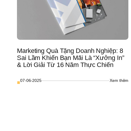
c
đ
tự
l
k
m
Marketing Quà Tặng Doanh Nghiệp: 8 
Sai Lầm Khiến Bạn Mãi Là “Xưởng In” 
& Lời Giải Từ 16 Năm Thực Chiến
: 
07-06-2025
Xem thêm
■
M
Q
T
D
N
8 
S
L
K