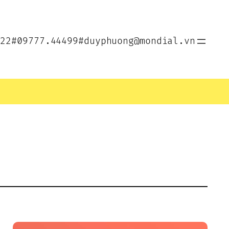
022
#09777.44499
#duyphuong@mondial.vn