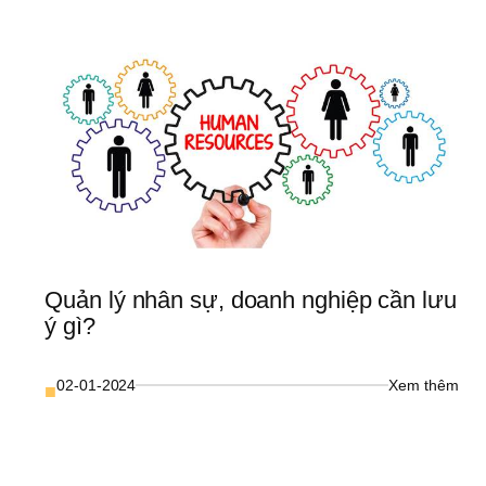
định
oanh 
vị 
ghiệp 
thươ
rên 
hiệu
oogle 
cho 
aps
doan
nghi
ứng 
dụng
(Phầ
3)
Quản lý nhân sự, doanh nghiệp cần lưu 
ý gì?
: 
02-01-2024
Xem thêm
■
Quả
lý 
0 
nhân
ải 
sự, 
háp 