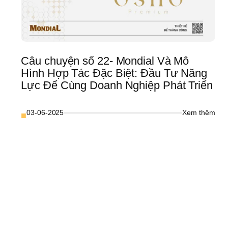
ó 
Khi 
ang 
Bắt 
 
Tay 
àm 
Vào 
hó 
Thiết
ình?
Kế 
Câu chuyện số 22- Mondial Và Mô 
– 
Hình Hợp Tác Đặc Biệt: Đầu Tư Năng 
“Bí 
Lực Để Cùng Doanh Nghiệp Phát Triển
Kíp” 
Nằm
Ở 
: 
03-06-2025
Xem thêm
Đâu
■
Câu 
chuy
số 
arketing 
22- 
uà 
Mond
ặng 
Và 
oanh 
Mô 
ghiệp: 
Hình
Hợp
ai 
Tác 
ầm 
Đặc 
hiến 