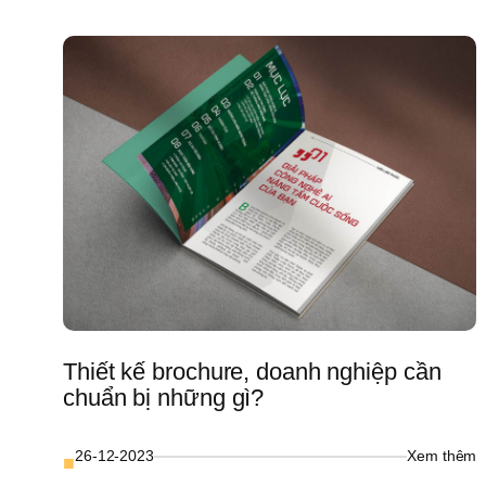
đ
vị
t
h
c
d
n
ứ
d
(
1
Thiết kế brochure, doanh nghiệp cần 
chuẩn bị những gì?
: 
26-12-2023
Xem thêm
■
T