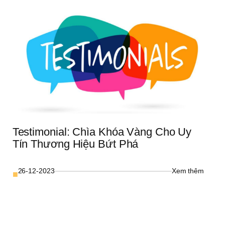
 
định 
vị 
ng 
thương
 
hiệu 
cho 
h 
doanh 
ệp 
nghiệp 
ứng 
 
dụng 
n 
(Phần 
2)
Testimonial: Chìa Khóa Vàng Cho Uy 
Tín Thương Hiệu Bứt Phá
: 
26-12-2023
Xem thêm
■
Testimo
n 
Chìa 
Khóa 
 
Vàng 
Cho 