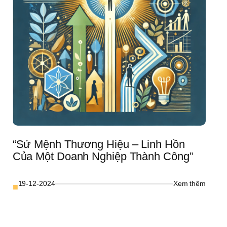
Từ 
16 
Năm 
Thực 
Chiến
 
 
?
ện 
“Sứ Mệnh Thương Hiệu – Linh Hồn 
Của Một Doanh Nghiệp Thành Công”
ial 
: 
19-12-2024
Xem thêm
■
 
“Sứ 
 
Mệnh 
Thươn
Hiệu 