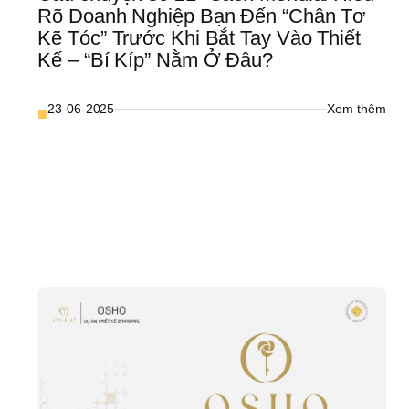
Rõ Doanh Nghiệp Bạn Đến “Chân Tơ 
Kẽ Tóc” Trước Khi Bắt Tay Vào Thiết 
Kế – “Bí Kíp” Nằm Ở Đâu?
: 
23-06-2025
Xem thêm
■
Câu 
chuy
số 
21- 
Cách
Mond
hức 
Hiểu
ạp 
Rõ 
 
Doa
ẻ 
Nghi
hù 
Bạn 
hầm 
Đến 
ặng. 
“Châ
iệu 
Tơ 
oanh 
Kẽ 
ghiệp 
Tóc”
ạn 
Trướ