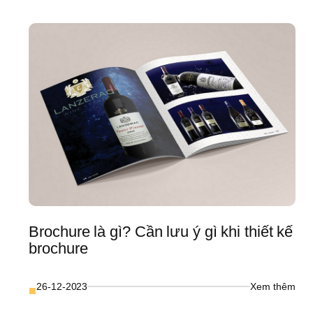
doan
ịnh 
nghi
 
cần 
hương 
lưu 
iệu 
ý 
ho 
gì?
oanh 
ghiệp 
ng 
ụng 
Phần 
)
Brochure là gì? Cần lưu ý gì khi thiết kế 
brochure
: 
26-12-2023
Xem thêm
■
Broc
hiết 
là 