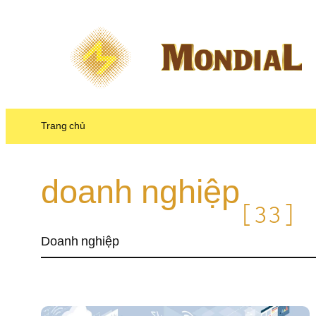
Chuyển 
đến 
phần 
nội 
dung
Trang chủ
doanh nghiệp
[33]
Doanh nghiệp