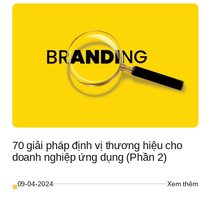
 
– 
Linh 
Hồn 
g 
Của 
Một 
Doanh 
g 
Nghiệp
nh 
Thành 
ệp 
Công”
 
n
70 giải pháp định vị thương hiệu cho 
doanh nghiệp ứng dụng (Phần 2)
: 
09-04-2024
Xem thêm
■
70 
giải 
 
pháp 