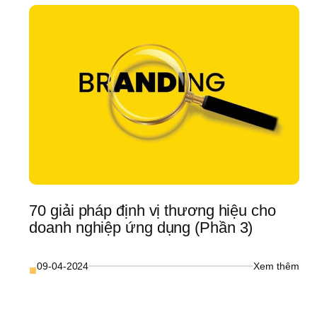
Biệt:
ạn 
Đầu 
ãi 
Tư 
à 
Năn
Xưởng 
Lực 
” 
Để 
Cùn
ời 
Doa
iải 
Nghi
ừ 
Phát
6 
Triể
ăm 
hực 
hiến
70 giải pháp định vị thương hiệu cho 
doanh nghiệp ứng dụng (Phần 3)
ướng 
ẫn 
: 
09-04-2024
Xem thêm
■
i 
70 
ết 
giải 
ách 
pháp
ạo 