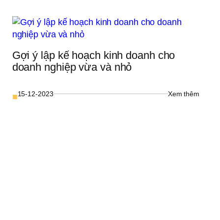
h 
Uy 
ệp 
Tín 
Thươn
Hiệu 
Bứt 
Phá
Gợi ý lập kế hoạch kinh doanh cho 
doanh nghiệp vừa và nhỏ
: 
15-12-2023
Xem thêm
■
Gợi 
ý 
lập 
kế 
hoạch 
kinh 
doanh 
cho 
doanh 
nghiệp 
vừa 
và 
hure 
nhỏ