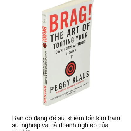
oanh 
ghiệp 
Bạn có đang để sự khiêm tốn kìm hãm 
ạn 
sự nghiệp và cả doanh nghiệp của 
hông 
ặp 