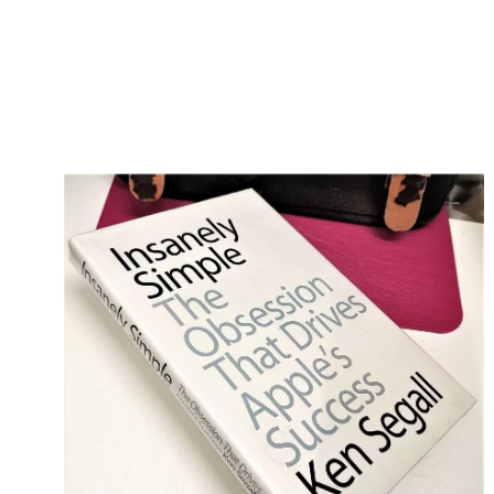
1
V
Đ
B
C
C
1 
V
Đ
G
R
D
N