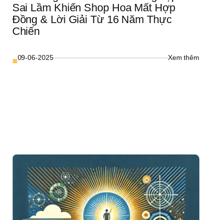
Sai Lầm Khiến Shop Hoa Mất Hợp 
Đồng & Lời Giải Từ 16 Năm Thực 
Chiến
: 
09-06-2025
Xem thêm
■
Market
Hoa 
ện 
Tươi 
Doanh 
Nghiệp:
 
7 
ial 
Sai 
 
Lầm 
Khiến 
nh 
Shop 
ệp 
Hoa 
Mất 
Hợp 
n 
Đồng 
& 
Lời 
 
Giải 
c 