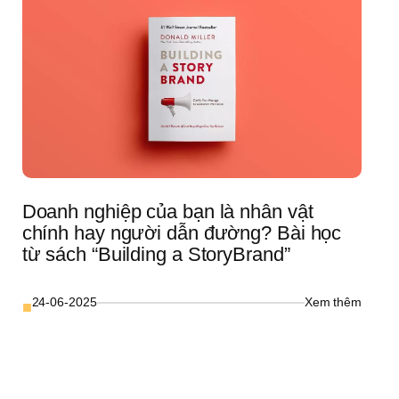
Doanh nghiệp của bạn là nhân vật 
chính hay người dẫn đường? Bài học 
từ sách “Building a StoryBrand”
: 
24-06-2025
Xem thêm
■
Doanh 
nghiệp 
của 
bạn 
là 