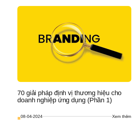
d
n
t
G
M
70 giải pháp định vị thương hiệu cho 
doanh nghiệp ứng dụng (Phần 1)
: 
08-04-2024
Xem thêm
■
7
gi
p