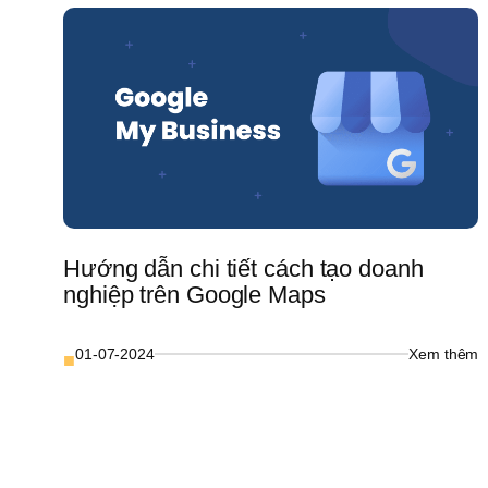
B
M
L
“
In
& 
L
G
T
1
N
T
Hướng dẫn chi tiết cách tạo doanh 
C
nghiệp trên Google Maps
: 
01-07-2024
Xem thêm
■
H
d
ch
ti
c
t