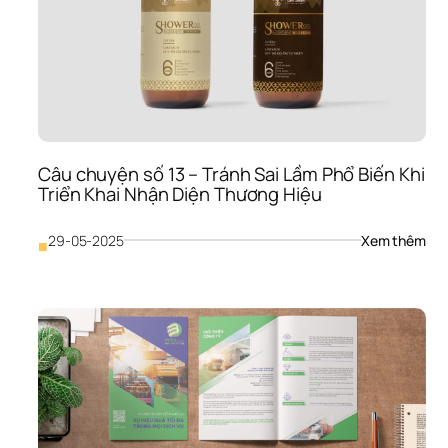
Mạn
Mẽ:
Con
Đườ
Dẫn
Đến
Tăn
Trư
Doa
Câu chuyện số 13 – Tránh Sai Lầm Phổ Biến Khi 
Thu
Triển Khai Nhận Diện Thương Hiệu
Bền
Vữ
: 
29-05-2025
Xem thêm
■
Câu
chu
số 
13 
– 
Trá
Sai 
Lầm
Phổ
Biến