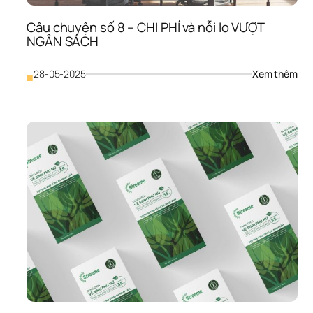
Hiệ
Câu chuyện số 8 – CHI PHÍ và nỗi lo VƯỢT 
NGÂN SÁCH
: 
28-05-2025
Xem thêm
■
Câu
chu
số 
8 
– 
CHI 
PHÍ 
và 
nỗi 
lo 
VƯỢ
NG
SÁ