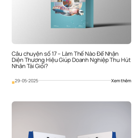
Tru
Thô
Với 
Một
Nhậ
Diện
Thư
Hiệu
Nhấ
Câu chuyện số 17 – Làm Thế Nào Để Nhận 
Quá
Diện Thương Hiệu Giúp Doanh Nghiệp Thu Hút 
Và 
Nhân Tài Giỏi?
Ấn 
Tư
: 
29-05-2025
Xem thêm
■
Câu
chu
số 
17 
– 
Làm
Thế
Nào
Để 