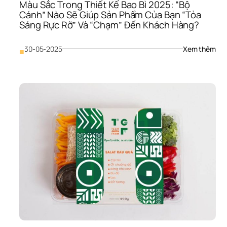
Màu Sắc Trong Thiết Kế Bao Bì 2025: “Bộ 
Hiểu
Cánh” Nào Sẽ Giúp Sản Phẩm Của Bạn “Tỏa 
Tại 
Sáng Rực Rỡ” Và “Chạm” Đến Khách Hàng?
Mon
: 
30-05-2025
Xem thêm
■
Màu
Sắc
Tro
Thiế
Kế 
Bao
Bì 
202
“Bộ 
Cán
Nào
Sẽ 
Giúp
Sản
Phẩ
Của
Bạn
“Tỏa