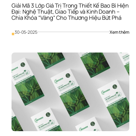
Sán
Giải Mã 3 Lớp Giá Trị Trong Thiết Kế Bao Bì Hiện 
Rực
Đại: Nghệ Thuật, Giao Tiếp và Kinh Doanh – 
Rỡ” 
Chìa Khóa “Vàng” Cho Thương Hiệu Bứt Phá
Và 
“Ch
Đến
: 
30-05-2025
Xem thêm
■
Khá
Giải
Hà
Mã 
3 
Lớp
Giá 
Trị 
Tro
Thiế
Kế 
Bao
Bì 
Hiện
Đại:
Ngh
Thu
Giao
Tiếp
và 