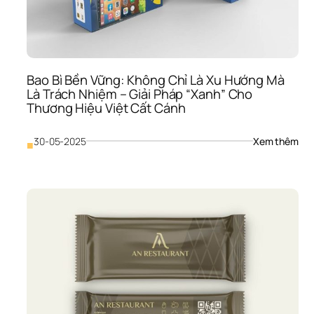
Hàn
Tro
Thời
Đại 
4.0 
– 
Bao Bì Bền Vững: Không Chỉ Là Xu Hướng Mà 
Bí 
Là Trách Nhiệm – Giải Pháp “Xanh” Cho 
Mật
Thương Hiệu Việt Cất Cánh
Ít 
Ai 
Ng
: 
30-05-2025
Xem thêm
■
Bao
Bì 
Bền
Vữn
Khô
Chỉ 
Là 
Xu 
Hướ
Mà 
Là 
Trá
Nhi