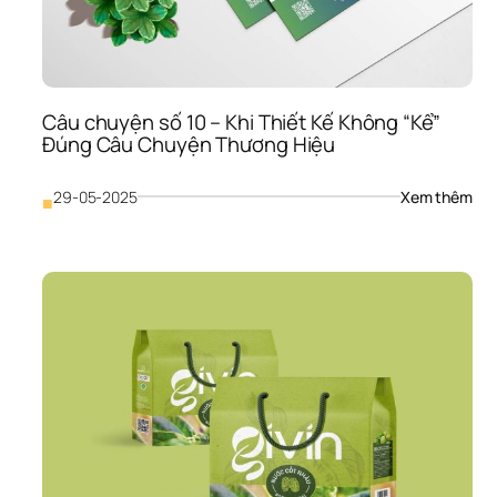
Gui
Câu chuyện số 10 – Khi Thiết Kế Không “Kể” 
Đúng Câu Chuyện Thương Hiệu
: 
29-05-2025
Xem thêm
■
Câu
chu
số 
10 
– 
Khi 
Thiế
Kế 
Khô
“Kể”
Đún
Câu
Chu
Thư