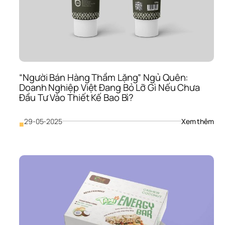
Chu
Thư
Hiệu
Của
Bạ
“Người Bán Hàng Thầm Lặng” Ngủ Quên: 
Doanh Nghiệp Việt Đang Bỏ Lỡ Gì Nếu Chưa 
Đầu Tư Vào Thiết Kế Bao Bì?
: 
29-05-2025
Xem thêm
■
“Ng
Bán
Hàn
Thầ
Lặn
Ngủ
Quê
Doa
Ngh
Việt