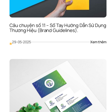
TUỆ
liên 
qua
đến
nhậ
Câu chuyện số 11 – Sổ Tay Hướng Dẫn Sử Dụng 
diện
Thương Hiệu (Brand Guidelines).
thư
hiệ
: 
29-05-2025
Xem thêm
■
Câu
chu
số 
11 
– 
Sổ 
Tay 
Hướ
Dẫn
Sử 
Dụn
Thư
Hiệu
(Br