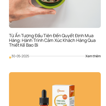
Dữ 
Liệu
Và 
AI 
Như
Thế
Nào
Để 
Từ Ấn Tượng Đầu Tiên Đến Quyết Định Mua 
Mỗi 
Hàng: Hành Trình Cảm Xúc Khách Hàng Qua 
Đồn
Thiết Kế Bao Bì
Đầu
Tư 
Của
: 
30-05-2025
Xem thêm
■
Bạn
Từ 
“Đá
Ấn 
Từn
Tượ
Xu”
Đầu
Tiên
Đến
Quy
Định
Mua
Hàn
Hàn