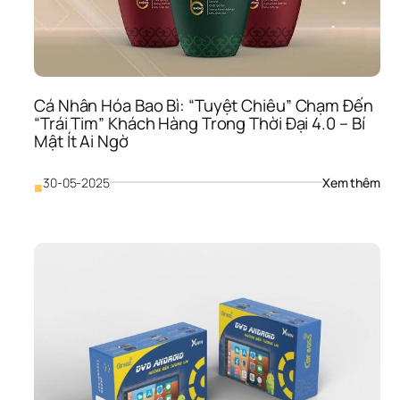
Cho
Thiế
Kế 
Bao
Bì
Cá Nhân Hóa Bao Bì: “Tuyệt Chiêu” Chạm Đến 
“Trái Tim” Khách Hàng Trong Thời Đại 4.0 – Bí 
Mật Ít Ai Ngờ
: 
30-05-2025
Xem thêm
■
Cá 
Nhâ
Hóa
Bao
Bì: 
“Tu
Chi
Chạ
Đến
“Trá
Tim”
Khá