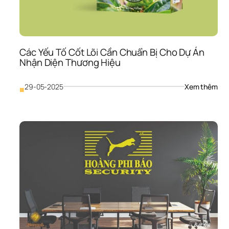
Hiệ
Các Yếu Tố Cốt Lõi Cần Chuẩn Bị Cho Dự Án 
Nhận Diện Thương Hiệu
: 
29-05-2025
Xem thêm
■
Các
Yếu 
Tố 
Cốt
Lõi 
Cần
Chu
Bị 
Cho
Dự 
Án 
Nhậ
Diện
Thư