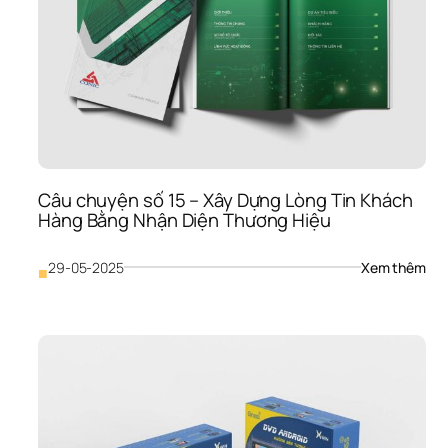
Trị 
Sản
Phẩ
Vụ 
Với 
Nhậ
Diện
Thư
Hiệu
Chu
Câu chuyện số 15 – Xây Dựng Lòng Tin Khách 
Ngh
Hàng Bằng Nhận Diện Thương Hiệu
: 
29-05-2025
Xem thêm
■
Câu
chu
số 
15 
– 
Xây
Dựn
Lòn
Tin 