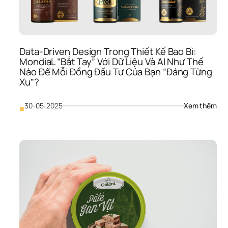
Th
Ph
Data-Driven Design Trong Thiết Kế Bao Bì: 
MondiaL “Bắt Tay” Với Dữ Liệu Và AI Như Thế 
Nào Để Mỗi Đồng Đầu Tư Của Bạn “Đáng Từng 
Xu”?
: 
30-05-2025
Xem thêm
■
Dat
Dri
Des
Tro
Thiế
Kế 
Bao
Bì: 
Mon
“Bắt
Tay”
Với 