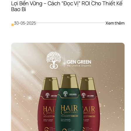
Lợi Bền Vững – Cách “Đọc Vị” ROI Cho Thiết Kế 
Bao Bì
: 
30-05-2025
Xem thêm
■
Chi 
Phí 
Thiế
Kế 
Bao
Bì: 
Đầu
Tư 
Một
Lần,
Thu
Lợi 
Bền
Vữn
– 
Các
“Đọ
Vị” 
ROI 