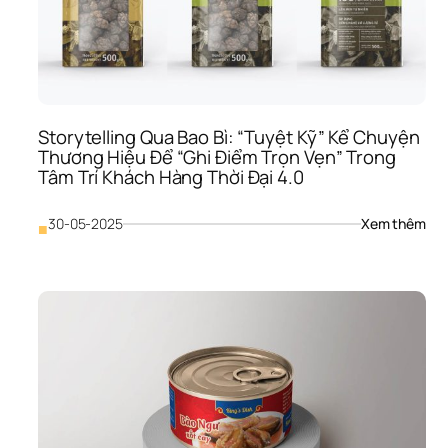
Storytelling Qua Bao Bì: “Tuyệt Kỹ” Kể Chuyện 
Thương Hiệu Để “Ghi Điểm Trọn Vẹn” Trong 
Tâm Trí Khách Hàng Thời Đại 4.0
: 
30-05-2025
Xem thêm
■
Sto
Qua
Bao
Bì: 
“Tu
Kỹ” 
Kể 
Chu
Thư
Hiệu
Để 