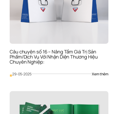
Nhậ
Diện
Thư
Hiệu
Giúp
Doa
Ngh
Thu
Hút
Nhâ
Tài 
Câu chuyện số 16 – Nâng Tầm Giá Trị Sản 
Giỏ
Phẩm/Dịch Vụ Với Nhận Diện Thương Hiệu 
Chuyên Nghiệp:
: 
29-05-2025
Xem thêm
■
Câu
chu
số 
16 
– 
Nân
Tầm
Giá 