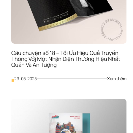
Rộn
Thị 
Trư
Vai 
Trò 
Quy
Định
Của
Nhậ
Diện
Câu chuyện số 18 – Tối Ưu Hiệu Quả Truyền 
Thư
Thông Với Một Nhận Diện Thương Hiệu Nhất 
Hiệu
Quán Và Ấn Tượng
Phù
Hợ
: 
29-05-2025
Xem thêm
■
Câu
chu
số 
18 
– 
Tối 
Ưu 
Hiệu
Quả