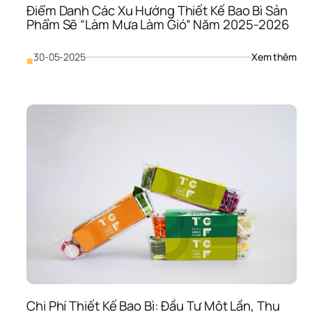
Điểm Danh Các Xu Hướng Thiết Kế Bao Bì Sản 
Kinh
Phẩm Sẽ “Làm Mưa Làm Gió” Năm 2025-2026
Doa
– 
Chìa
: 
30-05-2025
Xem thêm
■
Khó
Điể
“Và
Dan
Cho
Các
Thư
Xu 
Hiệu
Hướ
Bứt 
Thiế
Ph
Kế 
Bao
Bì 
Sản
Phẩ
Sẽ 
“Là
Mưa
Làm
Gió”
Năm
20
Chi Phí Thiết Kế Bao Bì: Đầu Tư Một Lần, Thu 
20