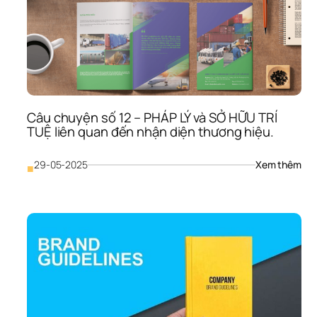
Khi 
Triể
Khai
Nhậ
Diện
Thư
Hiệ
Câu chuyện số 12 – PHÁP LÝ và SỞ HỮU TRÍ 
TUỆ liên quan đến nhận diện thương hiệu.
: 
29-05-2025
Xem thêm
■
Câu
chu
số 
12 
– 
PHÁ
LÝ 
và 
SỞ 
HỮU
TRÍ 