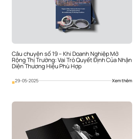
Sao
Doa
Ngh
Cần
Một
Đối 
Tác 
Chi
Lược
Câu chuyện số 19 – Khi Doanh Nghiệp Mở 
Khô
Rộng Thị Trường: Vai Trò Quyết Định Của Nhận 
Chỉ 
Diện Thương Hiệu Phù Hợp
Là 
Ngư
“Vẽ 
: 
29-05-2025
Xem thêm
■
Đẹp
Câu
chu
số 
19 
– 
Khi 
Doa
Ngh
Mở 