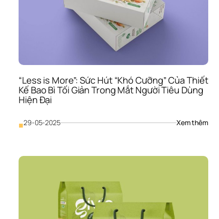
Đan
Bỏ 
Lỡ 
Gì 
Nếu
Chư
Đầu
Tư 
Vào
“Less is More”: Sức Hút “Khó Cưỡng” Của Thiết 
Thiế
Kế Bao Bì Tối Giản Trong Mắt Người Tiêu Dùng 
Kế 
Hiện Đại
Bao
Bì?
: 
29-05-2025
Xem thêm
■
“Les
is 
Mor
Sức
Hút
“Kh
Cưỡ
Của
Thiế
Kế 