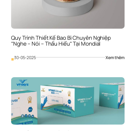
“Ghi
Điể
Trọn
Vẹn
Tro
Tâm
Trí 
Quy Trình Thiết Kế Bao Bì Chuyên Nghiệp 
Khá
“Nghe – Nói – Thấu Hiểu” Tại Mondial
Hàn
Thời
Đại 
: 
30-05-2025
Xem thêm
■
4.0
Quy
Trìn
Thiế
Kế 
Bao
Bì 
Chu
Ngh
“Ng
– 
Nói 
– 
Thấ