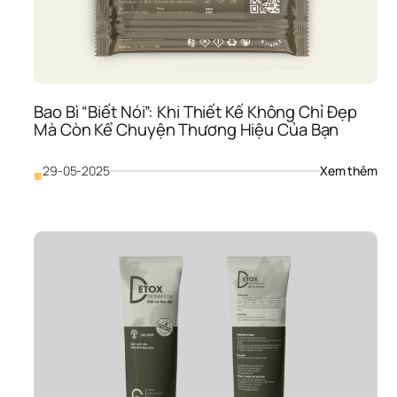
– 
Giải
Phá
“Xa
Cho
Thư
Bao Bì “Biết Nói”: Khi Thiết Kế Không Chỉ Đẹp 
Hiệu
Mà Còn Kể Chuyện Thương Hiệu Của Bạn
Việt
Cất
Cá
: 
29-05-2025
Xem thêm
■
Bao
Bì 
“Biế
Nói”
Khi 
Thiế
Kế 
Khô
Chỉ 
Đẹp
Mà 
Còn
Kể 