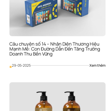
Khá
Hàn
Bằn
Nhậ
Diện
Thư
Hiệ
Câu chuyện số 14 – Nhận Diện Thương Hiệu 
Mạnh Mẽ: Con Đường Dẫn Đến Tăng Trưởng 
Doanh Thu Bền Vững
: 
29-05-2025
Xem thêm
■
Câu
chu
số 
14 
– 
Nhậ
Diện
Thư
Hiệu