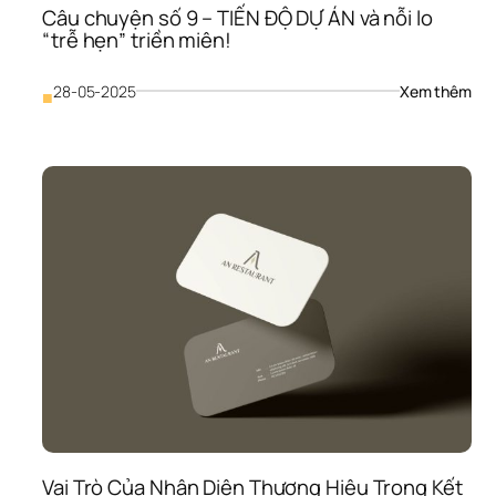
Câu chuyện số 9 – TIẾN ĐỘ DỰ ÁN và nỗi lo 
“trễ hẹn” triền miên!
: 
28-05-2025
Xem thêm
■
Câu
chu
số 
9 
– 
TIẾN
ĐỘ 
DỰ 
ÁN 
và 
nỗi 
lo 
“trễ
hẹn
triề
miê
Vai Trò Của Nhận Diện Thương Hiệu Trong Kết 