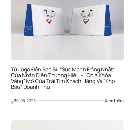
Từ Logo Đến Bao Bì: “Sức Mạnh Đồng Nhất” 
Của Nhận Diện Thương Hiệu – “Chìa Khóa 
Vàng” Mở Cửa Trái Tim Khách Hàng Và “Kho 
Báu” Doanh Thu
: 
30-05-2025
Xem thêm
■
Từ 
Log
Đến
Bao
Bì: 