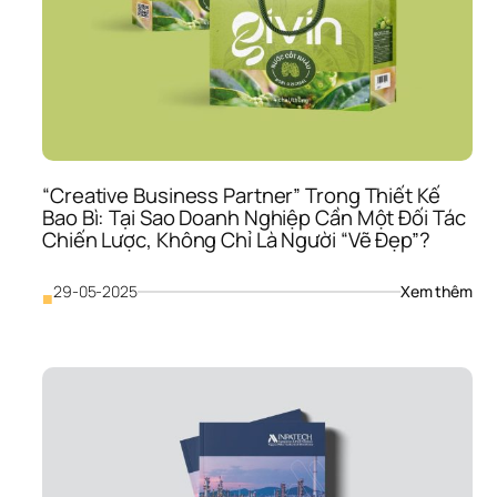
Bao
Bì 
Tối 
Giản
Tro
Mắt
Ngư
Tiêu
Dùn
“Creative Business Partner” Trong Thiết Kế 
Hiện
Bao Bì: Tại Sao Doanh Nghiệp Cần Một Đối Tác 
Đại
Chiến Lược, Không Chỉ Là Người “Vẽ Đẹp”?
: 
29-05-2025
Xem thêm
■
“Cr
Bus
Par
Tro
Thiế
Kế 
Bao
Bì: 
Tại 