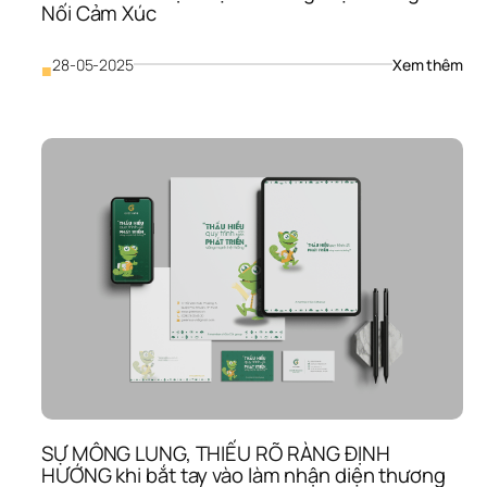
Nối Cảm Xúc
: 
28-05-2025
Xem thêm
■
Vai 
Trò 
Của
Nhậ
Diện
Thư
Hiệu
Tro
Kết 
Nối 
Cảm
Xú
SỰ MÔNG LUNG, THIẾU RÕ RÀNG ĐỊNH 
HƯỚNG khi bắt tay vào làm nhận diện thương 