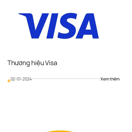
h 
lý 
Quảng 
 
cáo 
 
Faceb
h 
 
Thương hiệu Visa
c
: 
02-01-2024
Xem thêm
■
Thương
hiệu 
Visa
ng 
 