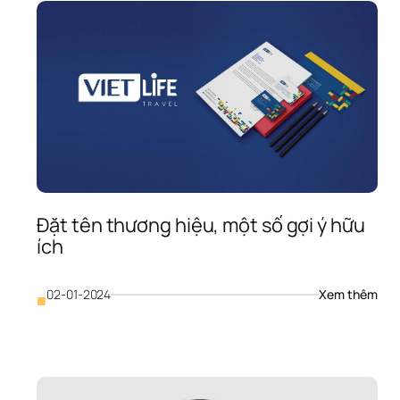
nhan
oanh 
và 
ghiệp 
khắc
ần 
phục
u 
sự 
cố 
khi 
đẩy 
nhan
quá 
trình
lập 
chỉ 
Đặt tên thương hiệu, một số gợi ý hữu 
mụ
ích
: 
02-01-2024
Xem thêm
■
rainStorm 
Đặt 
 
tên 
? 
thươ
hương 
hiệu,
háp 
một 
rainstorming 
số 