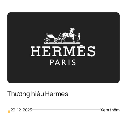
Thương hiệu Hermes
: 
29-12-2023
Xem thêm
■
Thương
hiệu 
Herme
ơng 