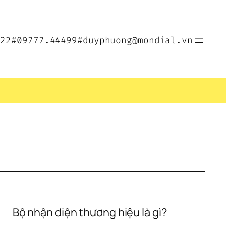
022
#09777.44499
#duyphuong@mondial.vn
Bộ nhận diện thương hiệu là gì?