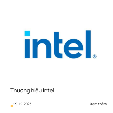
merica 
xpress
Thương 
iệu 
outube
Thương hiệu Intel
: 
29-12-2023
Xem thêm
■
Thư