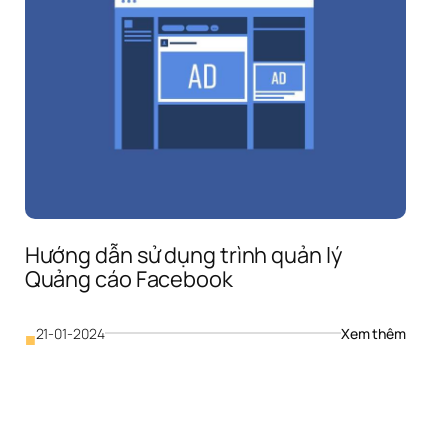
 
 
5
Hướng dẫn sử dụng trình quản lý 
Quảng cáo Facebook
: 
21-01-2024
Xem thêm
■
Hướng 
dẫn 
h 
sử 
dụng 
le 
trình 
x 
quản 