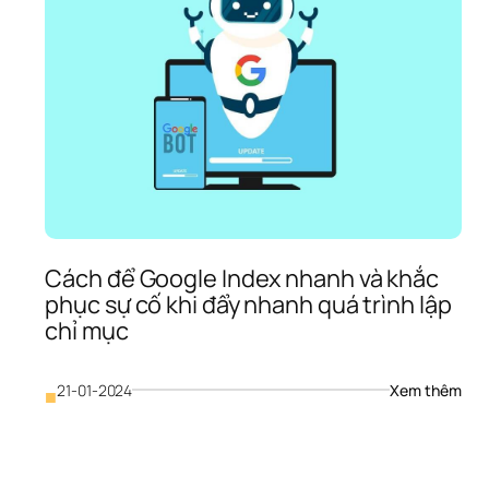
Tốt 
iới
Nhất
Thế 
Giới 
Năm
202
Cách để Google Index nhanh và khắc 
phục sự cố khi đẩy nhanh quá trình lập 
chỉ mục
ột 
ố 
guyên 
: 
21-01-2024
Xem thêm
ắc 
■
Các
ặt 
để 
ên 
Goog
hương 
Inde
iệu 