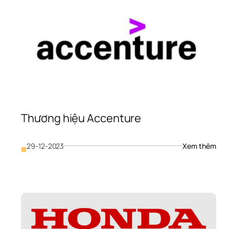
Thương hiệu Accenture
: 
29-12-2023
Xem thêm
■
hương 
Thư
iệu 
hiệu
llianz
Acc