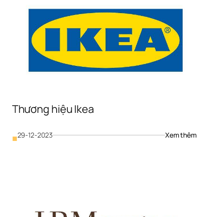
Thương hiệu Ikea
: 
29-12-2023
Xem thêm
■
Thương
ơng 
hiệu 
 
Ikea
enture