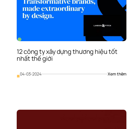
12 công ty xây dựng thương hiệu tốt 
nhất thế giới
: 
04-03-2024
Xem thêm
■
12
c
ty
x
d
t
h
t
n
t