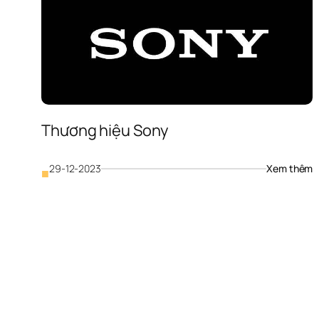
t
ý 
t
c
m
h
q
Thương hiệu Sony
: 
29-12-2023
Xem thêm
■
T
h
S