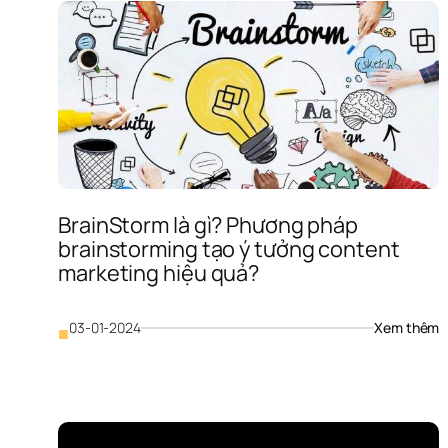
d
n
c
lư
ý
BrainStorm là gì? Phương pháp 
brainstorming tạo ý tưởng content 
marketing hiệu quả?
: 
03-01-2024
Xem thêm
■
B
là
gì
P
p
b