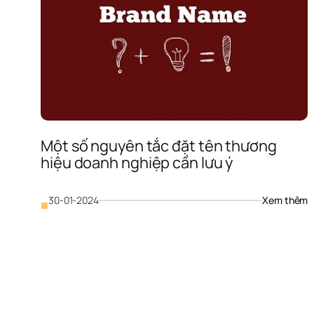
g
Một số nguyên tắc đặt tên thương 
hiệu doanh nghiệp cần lưu ý
: 
30-01-2024
Xem thêm
■
M
s
n
t
đ
t
t
h