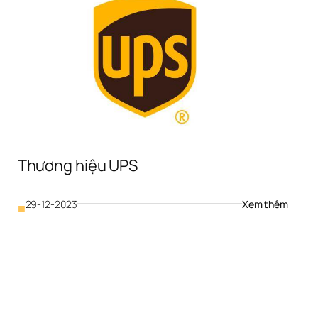
Thương hiệu UPS
: 
29-12-2023
Xem thêm
■
Thương
hiệu 
UPS
ơng 
 
si