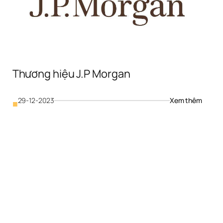
Thương hiệu J.P Morgan
ơng 
 
da
: 
29-12-2023
Xem thêm
■
Thương
hiệu 
J.P 
Morga