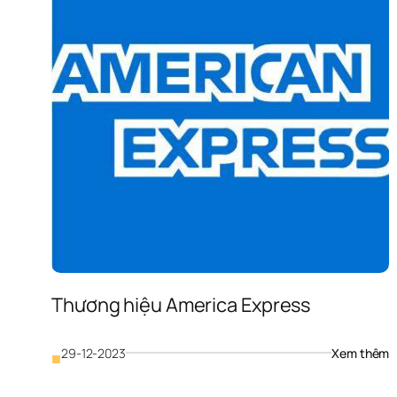
Thương hiệu America Express
: 
29-12-2023
Xem thêm
■
T
h