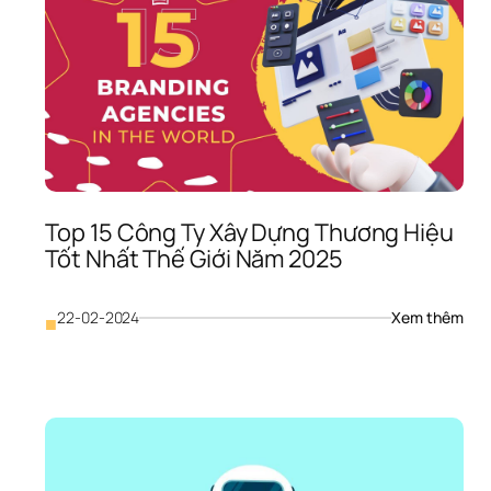
Top 15 Công Ty Xây Dựng Thương Hiệu 
Tốt Nhất Thế Giới Năm 2025
 
: 
22-02-2024
Xem thêm
■
ông 
Top 
 
15 
ây 
Côn
ựng 
Ty 
hương 
Xây 
iệu 
Dựn
ốt 
Thư
hất 
Hiệu
hế 