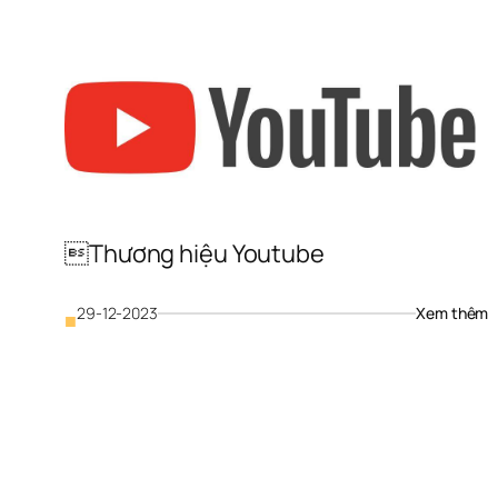
A
E
Thương hiệu Youtube
: 
29-12-2023
Xem thêm
■

h
Y